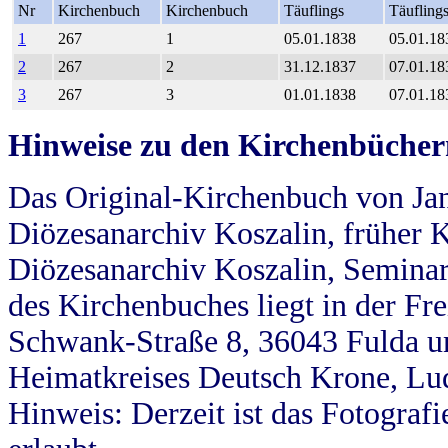
Nr
Kirchenbuch
Kirchenbuch
Täuflings
Täufling
1
267
1
05.01.1838
05.01.18
2
267
2
31.12.1837
07.01.18
3
267
3
01.01.1838
07.01.18
Hinweise zu den Kirchenbücher
Das Original-Kirchenbuch von Jan
Diözesanarchiv Koszalin, früher Kö
Diözesanarchiv Koszalin, Seminar
des Kirchenbuches liegt in der Fr
Schwank-Straße 8, 36043 Fulda u
Heimatkreises Deutsch Krone, Lu
Hinweis: Derzeit ist das Fotograf