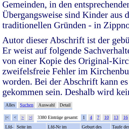
Gemeinden, in den entsprechende
Übergangsweise sind Kinder aus 
traditionellen Gründen - in Zippn
Autor dieser Abschrift ist der geb
Er weist auf folgende Sachverhalte
von einer Kopie des Original-Kirc
zweifelsfreie Fehler im Kirchenbuc
worden. Bei der Abschrift kann e
gekommen sein. Deshalb wird kein
Alles
Suchen
Auswahl
Detail
|<
<
>
>|
3380 Einträge gesamt:
1
4
7
10
13
16
Lfd-
Seite im
Lfd-Nr im
Geburt des
Taufe de