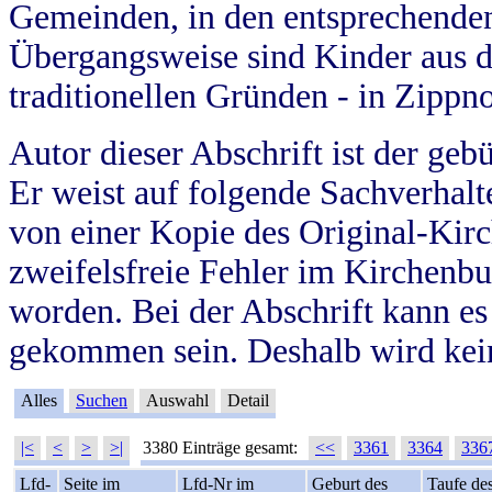
Gemeinden, in den entsprechende
Übergangsweise sind Kinder aus 
traditionellen Gründen - in Zippn
Autor dieser Abschrift ist der geb
Er weist auf folgende Sachverhalte
von einer Kopie des Original-Kirc
zweifelsfreie Fehler im Kirchenbuc
worden. Bei der Abschrift kann e
gekommen sein. Deshalb wird kein
Alles
Suchen
Auswahl
Detail
|<
<
>
>|
3380 Einträge gesamt:
<<
3361
3364
336
Lfd-
Seite im
Lfd-Nr im
Geburt des
Taufe de