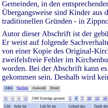
Gemeinden, in den entsprechende
Übergangsweise sind Kinder aus 
traditionellen Gründen - in Zippn
Autor dieser Abschrift ist der geb
Er weist auf folgende Sachverhalte
von einer Kopie des Original-Kirc
zweifelsfreie Fehler im Kirchenbuc
worden. Bei der Abschrift kann e
gekommen sein. Deshalb wird kein
Alles
Suchen
Auswahl
Detail
|<
<
>
>|
3380 Einträge gesamt:
1
4
7
10
13
16
Lfd-
Seite im
Lfd-Nr im
Geburt des
Taufe de