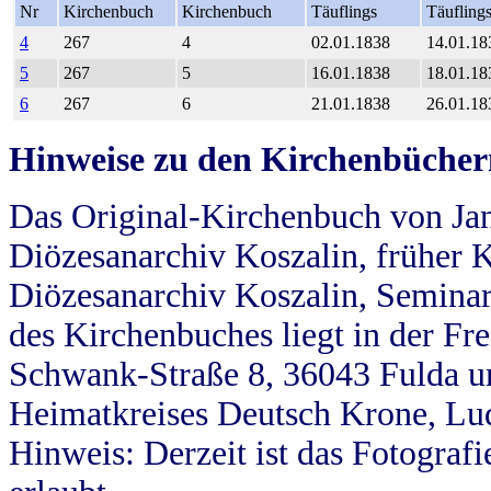
Nr
Kirchenbuch
Kirchenbuch
Täuflings
Täufling
4
267
4
02.01.1838
14.01.18
5
267
5
16.01.1838
18.01.18
6
267
6
21.01.1838
26.01.18
Hinweise zu den Kirchenbücher
Das Original-Kirchenbuch von Jan
Diözesanarchiv Koszalin, früher Kö
Diözesanarchiv Koszalin, Seminar
des Kirchenbuches liegt in der Fr
Schwank-Straße 8, 36043 Fulda u
Heimatkreises Deutsch Krone, Lu
Hinweis: Derzeit ist das Fotograf