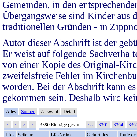
Gemeinden, in den entsprechende
Übergangsweise sind Kinder aus 
traditionellen Gründen - in Zippn
Autor dieser Abschrift ist der geb
Er weist auf folgende Sachverhalte
von einer Kopie des Original-Kirc
zweifelsfreie Fehler im Kirchenbuc
worden. Bei der Abschrift kann e
gekommen sein. Deshalb wird kein
Alles
Suchen
Auswahl
Detail
|<
<
>
>|
3380 Einträge gesamt:
<<
3361
3364
336
Lfd-
Seite im
Lfd-Nr im
Geburt des
Taufe de