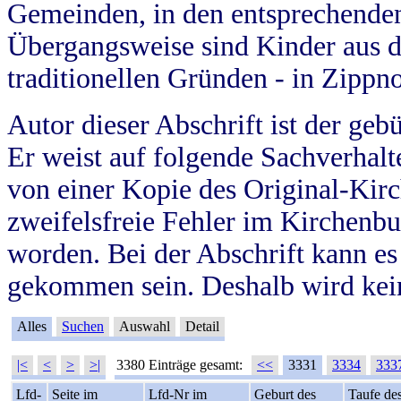
Gemeinden, in den entsprechende
Übergangsweise sind Kinder aus 
traditionellen Gründen - in Zippn
Autor dieser Abschrift ist der geb
Er weist auf folgende Sachverhalte
von einer Kopie des Original-Kirc
zweifelsfreie Fehler im Kirchenbuc
worden. Bei der Abschrift kann e
gekommen sein. Deshalb wird kein
Alles
Suchen
Auswahl
Detail
|<
<
>
>|
3380 Einträge gesamt:
<<
3331
3334
333
Lfd-
Seite im
Lfd-Nr im
Geburt des
Taufe de