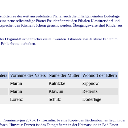
ehörten zu der weit ausgedehnten Pfarrei auch die Filialgemeinden Doderlage
ine neue selbständige Pfarrei Freudenfier mit den Filialen Klawittersdorf und
 entsprechenden Kirchenbüchern gesucht werden. Übergangsweise sind Kinder aus
des Original-Kirchenbuches erstellt worden. Erkannte zweifelsfreie Fehler im
Fehlerfreiheit erhoben.
ters
Vorname des Vaters
Name der Mutter
Wohnort der Eltern
Martin
Katritzke
Zippnow
Martin
Klawun
Rederitz
Lorenz
Schulz
Doderlage
in, Seminarryjna 2, 75-817 Koszalin. Je eine Kopie des Kirchenbuches liegt in der
en. Hinweis: Derzeit ist das Fotografieren in der Heimatstube in Bad Essen