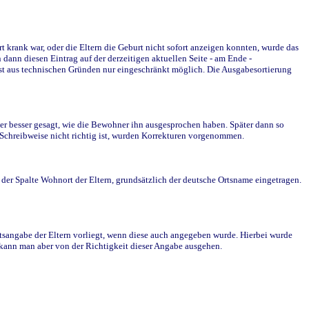
krank war, oder die Eltern die Geburt nicht sofort anzeigen konnten, wurde das
ann diesen Eintrag auf der derzeitigen aktuellen Seite - am Ende -
st aus technischen Gründen nur eingeschränkt möglich. Die Ausgabesortierung
r besser gesagt, wie die Bewohner ihn ausgesprochen haben. Später dann so
e Schreibweise nicht richtig ist, wurden Korrekturen vorgenommen.
r Spalte Wohnort der Eltern, grundsätzlich der deutsche Ortsname eingetragen.
rtsangabe der Eltern vorliegt, wenn diese auch angegeben wurde. Hierbei wurde
d kann man aber von der Richtigkeit dieser Angabe ausgehen.