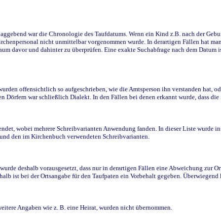
ggebend war die Chronologie des Taufdatums. Wenn ein Kind z.B. nach der Geburt 
rchenpersonal nicht unmittelbar vorgenommen wurde. In derartigen Fällen hat man d
raum davor und dahinter zu überprüfen. Eine exakte Suchabfrage nach dem Datum i
den offensichtlich so aufgeschrieben, wie die Amtsperson ihn verstanden hat, ode
n Dörfern war schließlich Dialekt. In den Fällen bei denen erkannt wurde, dass di
t, wobei mehrere Schreibvarianten Anwendung fanden. In dieser Liste wurde in de
n und den im Kirchenbuch verwendeten Schreibvarianten.
wurde deshalb vorausgesetzt, dass nur in derartigen Fällen eine Abweichung zur O
eshalb ist bei der Ortsangabe für den Taufpaten ein Vorbehalt gegeben. Überwiegen
weitere Angaben wie z. B. eine Heirat, wurden nicht übernommen.