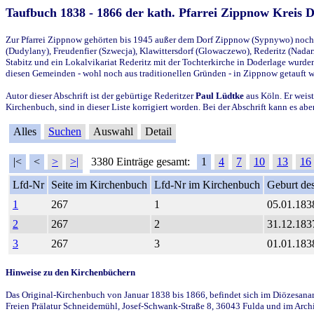
Taufbuch 1838 - 1866 der kath. Pfarrei Zippnow Kreis 
Zur Pfarrei Zippnow gehörten bis 1945 außer dem Dorf Zippnow (Sypnywo) noch d
(Dudylany), Freudenfier (Szwecja), Klawittersdorf (Glowaczewo), Rederitz (Nadarz
Stabitz und ein Lokalvikariat Rederitz mit der Tochterkirche in Doderlage wurd
diesen Gemeinden - wohl noch aus traditionellen Gründen - in Zippnow getauft 
Autor dieser Abschrift ist der gebürtige Rederitzer
Paul Lüdtke
aus Köln. Er weist
Kirchenbuch, sind in dieser Liste korrigiert worden. Bei der Abschrift kann es 
Alles
Suchen
Auswahl
Detail
|<
<
>
>|
3380 Einträge gesamt:
1
4
7
10
13
16
Lfd-Nr
Seite im Kirchenbuch
Lfd-Nr im Kirchenbuch
Geburt des
1
267
1
05.01.183
2
267
2
31.12.183
3
267
3
01.01.183
Hinweise zu den Kirchenbüchern
Das Original-Kirchenbuch von Januar 1838 bis 1866, befindet sich im Diözesanarch
Freien Prälatur Schneidemühl, Josef-Schwank-Straße 8, 36043 Fulda und im Archi