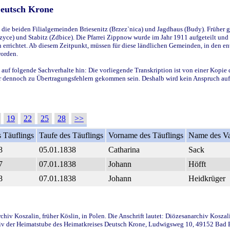
Deutsch Krone
ie beiden Filialgemeinden Briesenitz (Brzez`nica) und Jagdhaus (Budy). Früher g
yce) und Stabitz (Zdbice). Die Pfarrei Zippnow wurde im Jahr 1911 aufgeteilt und e
en errichtet. Ab diesem Zeitpunkt, müssen für diese ländlichen Gemeinden, in den
worden.
 auf folgende Sachverhalte hin: Die vorliegende Transkription ist von einer Kopie 
aber dennoch zu Übertragungsfehlern gekommen sein. Deshalb wird kein Anspruch auf 
19
22
25
28
>>
 Täuflings
Taufe des Täuflings
Vorname des Täuflings
Name des Va
8
05.01.1838
Catharina
Sack
7
07.01.1838
Johann
Höfft
8
07.01.1838
Johann
Heidkrüger
iv Koszalin, früher Köslin, in Polen. Die Anschrift lautet: Diözesanarchiv Koszal
v der Heimatstube des Heimatkreises Deutsch Krone, Ludwigsweg 10, 49152 Bad Ess