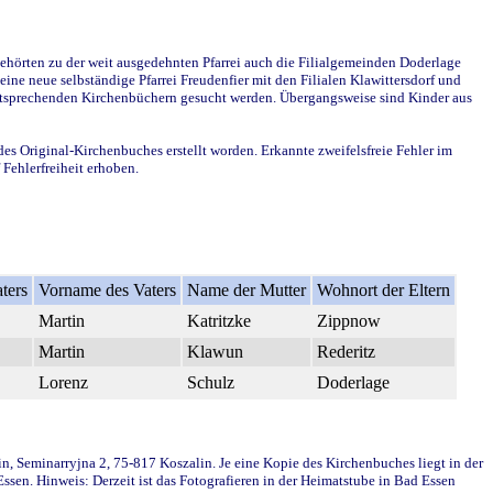
ehörten zu der weit ausgedehnten Pfarrei auch die Filialgemeinden Doderlage
ine neue selbständige Pfarrei Freudenfier mit den Filialen Klawittersdorf und
 entsprechenden Kirchenbüchern gesucht werden. Übergangsweise sind Kinder aus
des Original-Kirchenbuches erstellt worden. Erkannte zweifelsfreie Fehler im
Fehlerfreiheit erhoben.
ters
Vorname des Vaters
Name der Mutter
Wohnort der Eltern
Martin
Katritzke
Zippnow
Martin
Klawun
Rederitz
Lorenz
Schulz
Doderlage
in, Seminarryjna 2, 75-817 Koszalin. Je eine Kopie des Kirchenbuches liegt in der
en. Hinweis: Derzeit ist das Fotografieren in der Heimatstube in Bad Essen