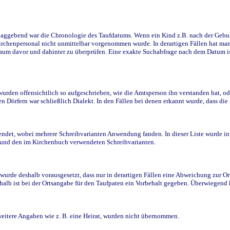
ggebend war die Chronologie des Taufdatums. Wenn ein Kind z.B. nach der Geburt 
rchenpersonal nicht unmittelbar vorgenommen wurde. In derartigen Fällen hat man d
raum davor und dahinter zu überprüfen. Eine exakte Suchabfrage nach dem Datum i
den offensichtlich so aufgeschrieben, wie die Amtsperson ihn verstanden hat, ode
n Dörfern war schließlich Dialekt. In den Fällen bei denen erkannt wurde, dass di
t, wobei mehrere Schreibvarianten Anwendung fanden. In dieser Liste wurde in de
n und den im Kirchenbuch verwendeten Schreibvarianten.
wurde deshalb vorausgesetzt, dass nur in derartigen Fällen eine Abweichung zur O
eshalb ist bei der Ortsangabe für den Taufpaten ein Vorbehalt gegeben. Überwiegen
weitere Angaben wie z. B. eine Heirat, wurden nicht übernommen.