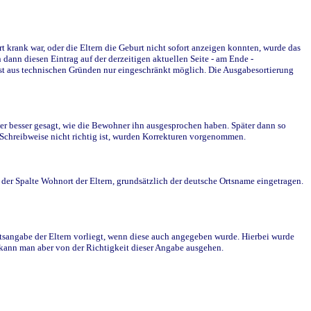
krank war, oder die Eltern die Geburt nicht sofort anzeigen konnten, wurde das
ann diesen Eintrag auf der derzeitigen aktuellen Seite - am Ende -
st aus technischen Gründen nur eingeschränkt möglich. Die Ausgabesortierung
r besser gesagt, wie die Bewohner ihn ausgesprochen haben. Später dann so
e Schreibweise nicht richtig ist, wurden Korrekturen vorgenommen.
r Spalte Wohnort der Eltern, grundsätzlich der deutsche Ortsname eingetragen.
rtsangabe der Eltern vorliegt, wenn diese auch angegeben wurde. Hierbei wurde
d kann man aber von der Richtigkeit dieser Angabe ausgehen.