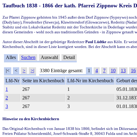
Taufbuch 1838 - 1866 der kath. Pfarrei Zippnow Kreis 
Zur Pfarrei Zippnow gehörten bis 1945 außer dem Dorf Zippnow (Sypnywo) noch d
(Dudylany), Freudenfier (Szwecja), Klawittersdorf (Glowaczewo), Rederitz (Nadarz
Stabitz und ein Lokalvikariat Rederitz mit der Tochterkirche in Doderlage wurd
diesen Gemeinden - wohl noch aus traditionellen Gründen - in Zippnow getauft 
Autor dieser Abschrift ist der gebürtige Rederitzer
Paul Lüdtke
aus Köln. Er weist
Kirchenbuch, sind in dieser Liste korrigiert worden. Bei der Abschrift kann es 
Alles
Suchen
Auswahl
Detail
|<
<
>
>|
3380 Einträge gesamt:
1
4
7
10
13
16
Lfd-Nr
Seite im Kirchenbuch
Lfd-Nr im Kirchenbuch
Geburt des
1
267
1
05.01.183
2
267
2
31.12.183
3
267
3
01.01.183
Hinweise zu den Kirchenbüchern
Das Original-Kirchenbuch von Januar 1838 bis 1866, befindet sich im Diözesanarch
Freien Prälatur Schneidemühl, Josef-Schwank-Straße 8, 36043 Fulda und im Archi