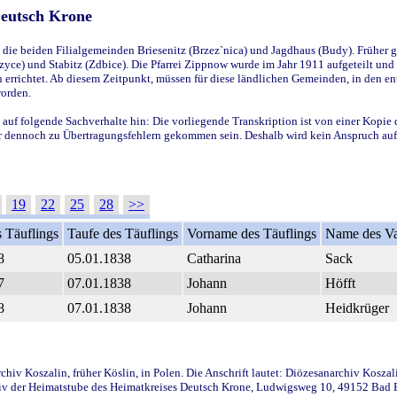
Deutsch Krone
ie beiden Filialgemeinden Briesenitz (Brzez`nica) und Jagdhaus (Budy). Früher g
yce) und Stabitz (Zdbice). Die Pfarrei Zippnow wurde im Jahr 1911 aufgeteilt und e
en errichtet. Ab diesem Zeitpunkt, müssen für diese ländlichen Gemeinden, in den
worden.
 auf folgende Sachverhalte hin: Die vorliegende Transkription ist von einer Kopie 
aber dennoch zu Übertragungsfehlern gekommen sein. Deshalb wird kein Anspruch auf 
19
22
25
28
>>
 Täuflings
Taufe des Täuflings
Vorname des Täuflings
Name des Va
8
05.01.1838
Catharina
Sack
7
07.01.1838
Johann
Höfft
8
07.01.1838
Johann
Heidkrüger
iv Koszalin, früher Köslin, in Polen. Die Anschrift lautet: Diözesanarchiv Koszal
v der Heimatstube des Heimatkreises Deutsch Krone, Ludwigsweg 10, 49152 Bad Ess