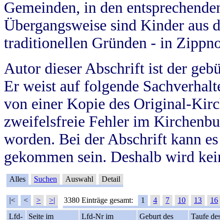
Gemeinden, in den entsprechende
Übergangsweise sind Kinder aus 
traditionellen Gründen - in Zippn
Autor dieser Abschrift ist der geb
Er weist auf folgende Sachverhalte
von einer Kopie des Original-Kirc
zweifelsfreie Fehler im Kirchenbuc
worden. Bei der Abschrift kann e
gekommen sein. Deshalb wird kein
Alles
Suchen
Auswahl
Detail
|<
<
>
>|
3380 Einträge gesamt:
1
4
7
10
13
16
Lfd-
Seite im
Lfd-Nr im
Geburt des
Taufe de