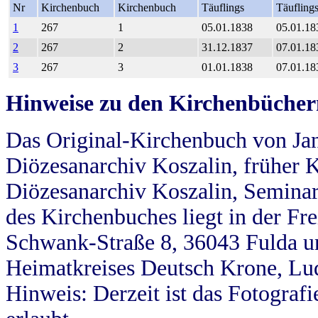
Nr
Kirchenbuch
Kirchenbuch
Täuflings
Täufling
1
267
1
05.01.1838
05.01.18
2
267
2
31.12.1837
07.01.18
3
267
3
01.01.1838
07.01.18
Hinweise zu den Kirchenbücher
Das Original-Kirchenbuch von Jan
Diözesanarchiv Koszalin, früher Kö
Diözesanarchiv Koszalin, Seminar
des Kirchenbuches liegt in der Fr
Schwank-Straße 8, 36043 Fulda u
Heimatkreises Deutsch Krone, Lu
Hinweis: Derzeit ist das Fotograf