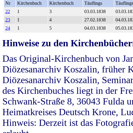
Nr
Kirchenbuch
Kirchenbuch
Täuflings
Täufling
22
1
3
03.03.1838
03.03.18
23
1
4
27.02.1838
04.03.18
24
1
5
04.03.1838
05.03.18
Hinweise zu den Kirchenbücher
Das Original-Kirchenbuch von Jan
Diözesanarchiv Koszalin, früher Kö
Diözesanarchiv Koszalin, Seminar
des Kirchenbuches liegt in der Fr
Schwank-Straße 8, 36043 Fulda u
Heimatkreises Deutsch Krone, Lu
Hinweis: Derzeit ist das Fotograf