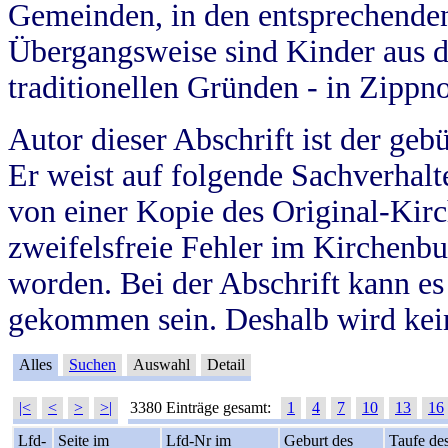
Gemeinden, in den entsprechende
Übergangsweise sind Kinder aus 
traditionellen Gründen - in Zippn
Autor dieser Abschrift ist der geb
Er weist auf folgende Sachverhalte
von einer Kopie des Original-Kirc
zweifelsfreie Fehler im Kirchenbuc
worden. Bei der Abschrift kann e
gekommen sein. Deshalb wird kein
Alles
Suchen
Auswahl
Detail
|<
<
>
>|
3380 Einträge gesamt:
1
4
7
10
13
16
Lfd-
Seite im
Lfd-Nr im
Geburt des
Taufe de