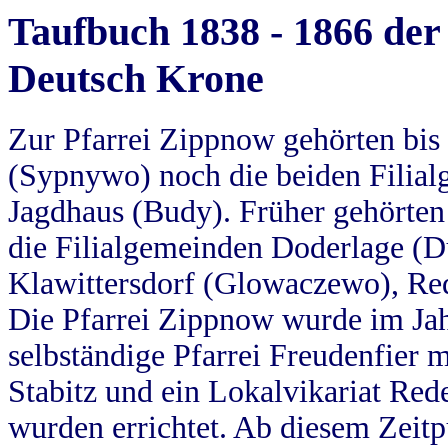
Taufbuch 1838 - 1866 der
Deutsch Krone
Zur Pfarrei Zippnow gehörten bi
(Sypnywo) noch die beiden Filial
Jagdhaus (Budy). Früher gehörten 
die Filialgemeinden Doderlage (D
Klawittersdorf (Glowaczewo), Red
Die Pfarrei Zippnow wurde im Jah
selbständige Pfarrei Freudenfier m
Stabitz und ein Lokalvikariat Red
wurden errichtet. Ab diesem Zeitp