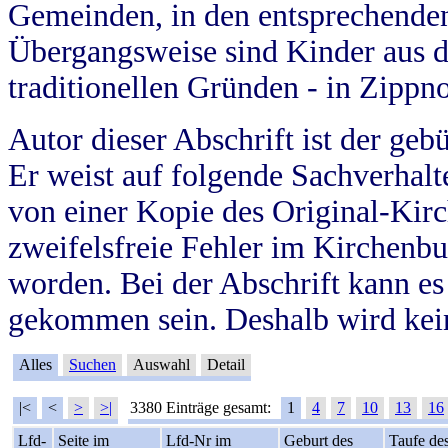
Gemeinden, in den entsprechende
Übergangsweise sind Kinder aus 
traditionellen Gründen - in Zippn
Autor dieser Abschrift ist der geb
Er weist auf folgende Sachverhalte
von einer Kopie des Original-Kirc
zweifelsfreie Fehler im Kirchenbuc
worden. Bei der Abschrift kann e
gekommen sein. Deshalb wird kein
Alles
Suchen
Auswahl
Detail
|<
<
>
>|
3380 Einträge gesamt:
1
4
7
10
13
16
Lfd-
Seite im
Lfd-Nr im
Geburt des
Taufe de