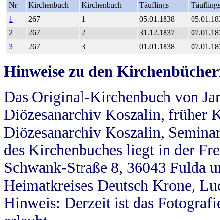
Nr
Kirchenbuch
Kirchenbuch
Täuflings
Täufling
1
267
1
05.01.1838
05.01.18
2
267
2
31.12.1837
07.01.18
3
267
3
01.01.1838
07.01.18
Hinweise zu den Kirchenbücher
Das Original-Kirchenbuch von Jan
Diözesanarchiv Koszalin, früher Kö
Diözesanarchiv Koszalin, Seminar
des Kirchenbuches liegt in der Fr
Schwank-Straße 8, 36043 Fulda u
Heimatkreises Deutsch Krone, Lu
Hinweis: Derzeit ist das Fotograf