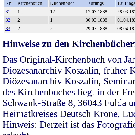
Nr
Kirchenbuch
Kirchenbuch
Täuflings
Täufling
31
1
12
17.03.1838
28.03.18
32
2
1
30.03.1838
01.04.18
33
2
2
29.03.1838
08.04.18
Hinweise zu den Kirchenbücher
Das Original-Kirchenbuch von Jan
Diözesanarchiv Koszalin, früher Kö
Diözesanarchiv Koszalin, Seminar
des Kirchenbuches liegt in der Fr
Schwank-Straße 8, 36043 Fulda u
Heimatkreises Deutsch Krone, Lu
Hinweis: Derzeit ist das Fotograf