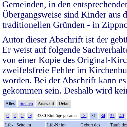
Gemeinden, in den entsprechende
Übergangsweise sind Kinder aus 
traditionellen Gründen - in Zippn
Autor dieser Abschrift ist der geb
Er weist auf folgende Sachverhalte
von einer Kopie des Original-Kirc
zweifelsfreie Fehler im Kirchenbuc
worden. Bei der Abschrift kann e
gekommen sein. Deshalb wird kein
Alles
Suchen
Auswahl
Detail
|<
<
>
>|
3380 Einträge gesamt:
<<
31
34
37
40
Lfd-
Seite im
Lfd-Nr im
Geburt des
Taufe de