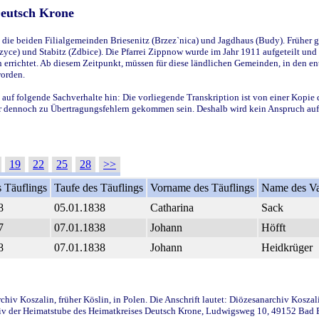
Deutsch Krone
ie beiden Filialgemeinden Briesenitz (Brzez`nica) und Jagdhaus (Budy). Früher g
yce) und Stabitz (Zdbice). Die Pfarrei Zippnow wurde im Jahr 1911 aufgeteilt und e
en errichtet. Ab diesem Zeitpunkt, müssen für diese ländlichen Gemeinden, in den
worden.
 auf folgende Sachverhalte hin: Die vorliegende Transkription ist von einer Kopie 
aber dennoch zu Übertragungsfehlern gekommen sein. Deshalb wird kein Anspruch auf 
19
22
25
28
>>
 Täuflings
Taufe des Täuflings
Vorname des Täuflings
Name des Va
8
05.01.1838
Catharina
Sack
7
07.01.1838
Johann
Höfft
8
07.01.1838
Johann
Heidkrüger
iv Koszalin, früher Köslin, in Polen. Die Anschrift lautet: Diözesanarchiv Koszal
v der Heimatstube des Heimatkreises Deutsch Krone, Ludwigsweg 10, 49152 Bad Ess