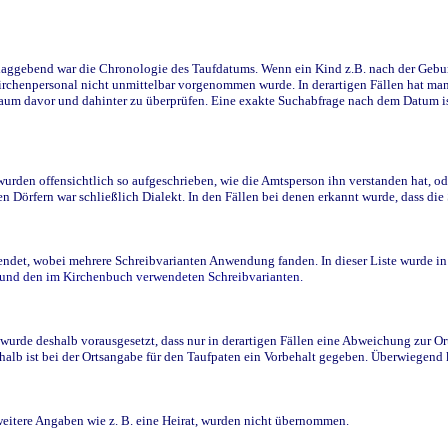
ggebend war die Chronologie des Taufdatums. Wenn ein Kind z.B. nach der Geburt 
rchenpersonal nicht unmittelbar vorgenommen wurde. In derartigen Fällen hat man d
raum davor und dahinter zu überprüfen. Eine exakte Suchabfrage nach dem Datum i
den offensichtlich so aufgeschrieben, wie die Amtsperson ihn verstanden hat, ode
n Dörfern war schließlich Dialekt. In den Fällen bei denen erkannt wurde, dass di
t, wobei mehrere Schreibvarianten Anwendung fanden. In dieser Liste wurde in de
n und den im Kirchenbuch verwendeten Schreibvarianten.
wurde deshalb vorausgesetzt, dass nur in derartigen Fällen eine Abweichung zur O
eshalb ist bei der Ortsangabe für den Taufpaten ein Vorbehalt gegeben. Überwiegen
weitere Angaben wie z. B. eine Heirat, wurden nicht übernommen.