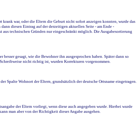
krank war, oder die Eltern die Geburt nicht sofort anzeigen konnten, wurde das
ann diesen Eintrag auf der derzeitigen aktuellen Seite - am Ende -
st aus technischen Gründen nur eingeschränkt möglich. Die Ausgabesortierung
r besser gesagt, wie die Bewohner ihn ausgesprochen haben. Später dann so
e Schreibweise nicht richtig ist, wurden Korrekturen vorgenommen.
r Spalte Wohnort der Eltern, grundsätzlich der deutsche Ortsname eingetragen.
rtsangabe der Eltern vorliegt, wenn diese auch angegeben wurde. Hierbei wurde
d kann man aber von der Richtigkeit dieser Angabe ausgehen.