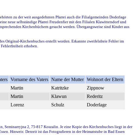
ehörten zu der weit ausgedehnten Pfarrei auch die Filialgemeinden Doderlage
ine neue selbständige Pfarrei Freudenfier mit den Filialen Klawittersdorf und
 entsprechenden Kirchenbüchern gesucht werden. Übergangsweise sind Kinder aus
des Original-Kirchenbuches erstellt worden. Erkannte zweifelsfreie Fehler im
Fehlerfreiheit erhoben.
ters
Vorname des Vaters
Name der Mutter
Wohnort der Eltern
Martin
Katritzke
Zippnow
Martin
Klawun
Rederitz
Lorenz
Schulz
Doderlage
in, Seminarryjna 2, 75-817 Koszalin. Je eine Kopie des Kirchenbuches liegt in der
en. Hinweis: Derzeit ist das Fotografieren in der Heimatstube in Bad Essen