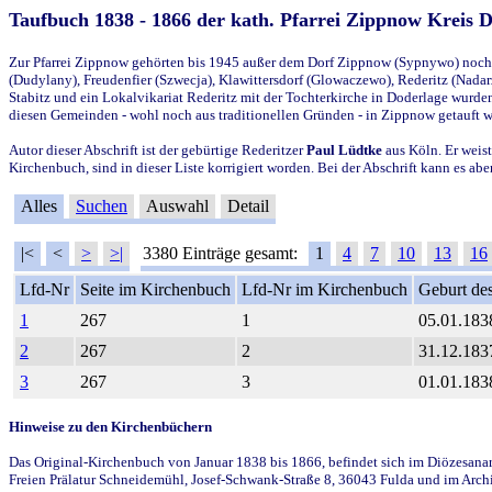
Taufbuch 1838 - 1866 der kath. Pfarrei Zippnow Kreis 
Zur Pfarrei Zippnow gehörten bis 1945 außer dem Dorf Zippnow (Sypnywo) noch d
(Dudylany), Freudenfier (Szwecja), Klawittersdorf (Glowaczewo), Rederitz (Nadarz
Stabitz und ein Lokalvikariat Rederitz mit der Tochterkirche in Doderlage wurd
diesen Gemeinden - wohl noch aus traditionellen Gründen - in Zippnow getauft 
Autor dieser Abschrift ist der gebürtige Rederitzer
Paul Lüdtke
aus Köln. Er weist
Kirchenbuch, sind in dieser Liste korrigiert worden. Bei der Abschrift kann es 
Alles
Suchen
Auswahl
Detail
|<
<
>
>|
3380 Einträge gesamt:
1
4
7
10
13
16
Lfd-Nr
Seite im Kirchenbuch
Lfd-Nr im Kirchenbuch
Geburt des
1
267
1
05.01.183
2
267
2
31.12.183
3
267
3
01.01.183
Hinweise zu den Kirchenbüchern
Das Original-Kirchenbuch von Januar 1838 bis 1866, befindet sich im Diözesanarch
Freien Prälatur Schneidemühl, Josef-Schwank-Straße 8, 36043 Fulda und im Archi