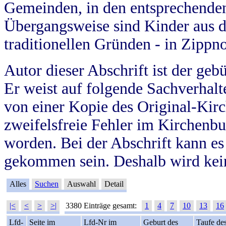
Gemeinden, in den entsprechende
Übergangsweise sind Kinder aus 
traditionellen Gründen - in Zippn
Autor dieser Abschrift ist der geb
Er weist auf folgende Sachverhalte
von einer Kopie des Original-Kirc
zweifelsfreie Fehler im Kirchenbuc
worden. Bei der Abschrift kann e
gekommen sein. Deshalb wird kein
Alles
Suchen
Auswahl
Detail
|<
<
>
>|
3380 Einträge gesamt:
1
4
7
10
13
16
Lfd-
Seite im
Lfd-Nr im
Geburt des
Taufe de