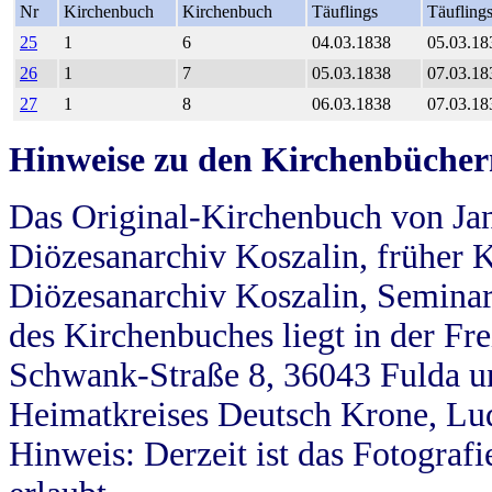
Nr
Kirchenbuch
Kirchenbuch
Täuflings
Täufling
25
1
6
04.03.1838
05.03.18
26
1
7
05.03.1838
07.03.18
27
1
8
06.03.1838
07.03.18
Hinweise zu den Kirchenbücher
Das Original-Kirchenbuch von Jan
Diözesanarchiv Koszalin, früher Kö
Diözesanarchiv Koszalin, Seminar
des Kirchenbuches liegt in der Fr
Schwank-Straße 8, 36043 Fulda u
Heimatkreises Deutsch Krone, Lu
Hinweis: Derzeit ist das Fotograf