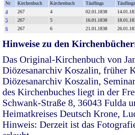
Nr
Kirchenbuch
Kirchenbuch
Täuflings
Täufling
4
267
4
02.01.1838
14.01.18
5
267
5
16.01.1838
18.01.18
6
267
6
21.01.1838
26.01.18
Hinweise zu den Kirchenbücher
Das Original-Kirchenbuch von Jan
Diözesanarchiv Koszalin, früher Kö
Diözesanarchiv Koszalin, Seminar
des Kirchenbuches liegt in der Fr
Schwank-Straße 8, 36043 Fulda u
Heimatkreises Deutsch Krone, Lu
Hinweis: Derzeit ist das Fotograf