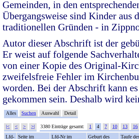
Gemeinden, in den entsprechende
Übergangsweise sind Kinder aus 
traditionellen Gründen - in Zippn
Autor dieser Abschrift ist der geb
Er weist auf folgende Sachverhalte
von einer Kopie des Original-Kirc
zweifelsfreie Fehler im Kirchenbuc
worden. Bei der Abschrift kann e
gekommen sein. Deshalb wird kein
Alles
Suchen
Auswahl
Detail
|<
<
>
>|
3380 Einträge gesamt:
1
4
7
10
13
16
Lfd-
Seite im
Lfd-Nr im
Geburt des
Taufe de