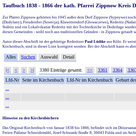
Taufbuch 1838 - 1866 der kath. Pfarrei Zippnow Kreis 
Zur Pfarrei Zippnow gehörten bis 1945 außer dem Dorf Zippnow (Sypnywo) noch d
(Dudylany), Freudenfier (Szwecja), Klawittersdorf (Glowaczewo), Rederitz (Nadarz
Stabitz und ein Lokalvikariat Rederitz mit der Tochterkirche in Doderlage wurd
diesen Gemeinden - wohl noch aus traditionellen Gründen - in Zippnow getauft 
Autor dieser Abschrift ist der gebürtige Rederitzer
Paul Lüdtke
aus Köln. Er weist
Kirchenbuch, sind in dieser Liste korrigiert worden. Bei der Abschrift kann es 
Alles
Suchen
Auswahl
Detail
|<
<
>
>|
3380 Einträge gesamt:
<<
3361
3364
336
Lfd-Nr
Seite im Kirchenbuch
Lfd-Nr im Kirchenbuch
Geburt des
...
...
...
Hinweise zu den Kirchenbüchern
Das Original-Kirchenbuch von Januar 1838 bis 1866, befindet sich im Diözesanarch
Freien Prälatur Schneidemühl, Josef-Schwank-Straße 8, 36043 Fulda und im Archi