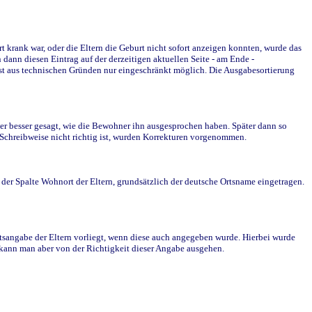
krank war, oder die Eltern die Geburt nicht sofort anzeigen konnten, wurde das
ann diesen Eintrag auf der derzeitigen aktuellen Seite - am Ende -
st aus technischen Gründen nur eingeschränkt möglich. Die Ausgabesortierung
r besser gesagt, wie die Bewohner ihn ausgesprochen haben. Später dann so
e Schreibweise nicht richtig ist, wurden Korrekturen vorgenommen.
r Spalte Wohnort der Eltern, grundsätzlich der deutsche Ortsname eingetragen.
rtsangabe der Eltern vorliegt, wenn diese auch angegeben wurde. Hierbei wurde
d kann man aber von der Richtigkeit dieser Angabe ausgehen.