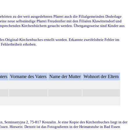
ehörten zu der weit ausgedehnten Pfarrei auch die Filialgemeinden Doderlage
ine neue selbständige Pfarrei Freudenfier mit den Filialen Klawittersdorf und
 entsprechenden Kirchenbüchern gesucht werden. Übergangsweise sind Kinder aus
des Original-Kirchenbuches erstellt worden. Erkannte zweifelsfreie Fehler im
Fehlerfreiheit erhoben.
ters
Vorname des Vaters
Name der Mutter
Wohnort der Eltern
in, Seminarryjna 2, 75-817 Koszalin. Je eine Kopie des Kirchenbuches liegt in der
en. Hinweis: Derzeit ist das Fotografieren in der Heimatstube in Bad Essen