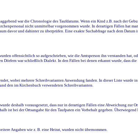
ggebend war die Chronologie des Taufdatums. Wenn ein Kind z.B. nach der Geburt 
rchenpersonal nicht unmittelbar vorgenommen wurde. In derartigen Fällen hat man d
raum davor und dahinter zu überprüfen. Eine exakte Suchabfrage nach dem Datum i
den offensichtlich so aufgeschrieben, wie die Amtsperson ihn verstanden hat, ode
n Dörfern war schließlich Dialekt. In den Fällen bei denen erkannt wurde, dass di
t, wobei mehrere Schreibvarianten Anwendung fanden. In dieser Liste wurde in de
n und den im Kirchenbuch verwendeten Schreibvarianten.
wurde deshalb vorausgesetzt, dass nur in derartigen Fällen eine Abweichung zur O
eshalb ist bei der Ortsangabe für den Taufpaten ein Vorbehalt gegeben. Überwiegen
weitere Angaben wie z. B. eine Heirat, wurden nicht übernommen.