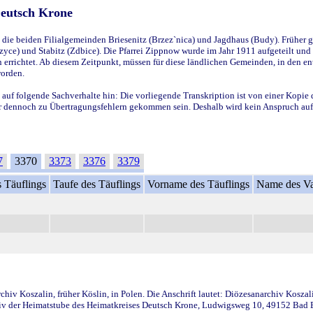
Deutsch Krone
ie beiden Filialgemeinden Briesenitz (Brzez`nica) und Jagdhaus (Budy). Früher g
yce) und Stabitz (Zdbice). Die Pfarrei Zippnow wurde im Jahr 1911 aufgeteilt und e
en errichtet. Ab diesem Zeitpunkt, müssen für diese ländlichen Gemeinden, in den
worden.
 auf folgende Sachverhalte hin: Die vorliegende Transkription ist von einer Kopie 
aber dennoch zu Übertragungsfehlern gekommen sein. Deshalb wird kein Anspruch auf 
7
3370
3373
3376
3379
 Täuflings
Taufe des Täuflings
Vorname des Täuflings
Name des Va
iv Koszalin, früher Köslin, in Polen. Die Anschrift lautet: Diözesanarchiv Koszal
v der Heimatstube des Heimatkreises Deutsch Krone, Ludwigsweg 10, 49152 Bad Ess