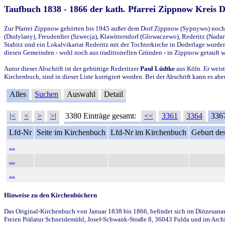
Taufbuch 1838 - 1866 der kath. Pfarrei Zippnow Kreis 
Zur Pfarrei Zippnow gehörten bis 1945 außer dem Dorf Zippnow (Sypnywo) noch d
(Dudylany), Freudenfier (Szwecja), Klawittersdorf (Glowaczewo), Rederitz (Nadarz
Stabitz und ein Lokalvikariat Rederitz mit der Tochterkirche in Doderlage wurd
diesen Gemeinden - wohl noch aus traditionellen Gründen - in Zippnow getauft 
Autor dieser Abschrift ist der gebürtige Rederitzer
Paul Lüdtke
aus Köln. Er weist
Kirchenbuch, sind in dieser Liste korrigiert worden. Bei der Abschrift kann es 
Alles
Suchen
Auswahl
Detail
|<
<
>
>|
3380 Einträge gesamt:
<<
3361
3364
336
Lfd-Nr
Seite im Kirchenbuch
Lfd-Nr im Kirchenbuch
Geburt des
...
...
...
Hinweise zu den Kirchenbüchern
Das Original-Kirchenbuch von Januar 1838 bis 1866, befindet sich im Diözesanarch
Freien Prälatur Schneidemühl, Josef-Schwank-Straße 8, 36043 Fulda und im Archi