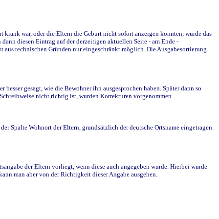
krank war, oder die Eltern die Geburt nicht sofort anzeigen konnten, wurde das
ann diesen Eintrag auf der derzeitigen aktuellen Seite - am Ende -
st aus technischen Gründen nur eingeschränkt möglich. Die Ausgabesortierung
r besser gesagt, wie die Bewohner ihn ausgesprochen haben. Später dann so
e Schreibweise nicht richtig ist, wurden Korrekturen vorgenommen.
r Spalte Wohnort der Eltern, grundsätzlich der deutsche Ortsname eingetragen.
rtsangabe der Eltern vorliegt, wenn diese auch angegeben wurde. Hierbei wurde
d kann man aber von der Richtigkeit dieser Angabe ausgehen.