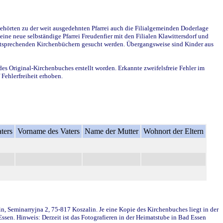
ehörten zu der weit ausgedehnten Pfarrei auch die Filialgemeinden Doderlage
ine neue selbständige Pfarrei Freudenfier mit den Filialen Klawittersdorf und
 entsprechenden Kirchenbüchern gesucht werden. Übergangsweise sind Kinder aus
des Original-Kirchenbuches erstellt worden. Erkannte zweifelsfreie Fehler im
Fehlerfreiheit erhoben.
ters
Vorname des Vaters
Name der Mutter
Wohnort der Eltern
in, Seminarryjna 2, 75-817 Koszalin. Je eine Kopie des Kirchenbuches liegt in der
en. Hinweis: Derzeit ist das Fotografieren in der Heimatstube in Bad Essen