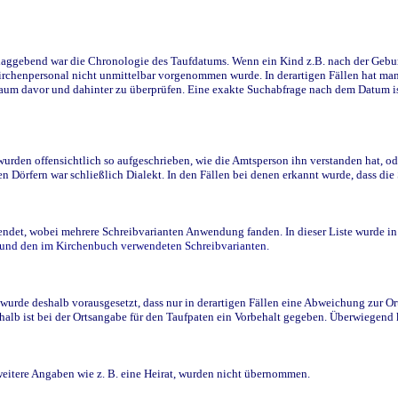
ggebend war die Chronologie des Taufdatums. Wenn ein Kind z.B. nach der Geburt 
rchenpersonal nicht unmittelbar vorgenommen wurde. In derartigen Fällen hat man d
raum davor und dahinter zu überprüfen. Eine exakte Suchabfrage nach dem Datum i
den offensichtlich so aufgeschrieben, wie die Amtsperson ihn verstanden hat, ode
n Dörfern war schließlich Dialekt. In den Fällen bei denen erkannt wurde, dass di
t, wobei mehrere Schreibvarianten Anwendung fanden. In dieser Liste wurde in de
n und den im Kirchenbuch verwendeten Schreibvarianten.
wurde deshalb vorausgesetzt, dass nur in derartigen Fällen eine Abweichung zur O
eshalb ist bei der Ortsangabe für den Taufpaten ein Vorbehalt gegeben. Überwiegen
weitere Angaben wie z. B. eine Heirat, wurden nicht übernommen.