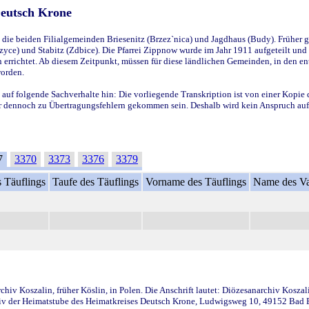
Deutsch Krone
ie beiden Filialgemeinden Briesenitz (Brzez`nica) und Jagdhaus (Budy). Früher g
yce) und Stabitz (Zdbice). Die Pfarrei Zippnow wurde im Jahr 1911 aufgeteilt und e
en errichtet. Ab diesem Zeitpunkt, müssen für diese ländlichen Gemeinden, in den
worden.
 auf folgende Sachverhalte hin: Die vorliegende Transkription ist von einer Kopie 
aber dennoch zu Übertragungsfehlern gekommen sein. Deshalb wird kein Anspruch auf 
7
3370
3373
3376
3379
 Täuflings
Taufe des Täuflings
Vorname des Täuflings
Name des Va
iv Koszalin, früher Köslin, in Polen. Die Anschrift lautet: Diözesanarchiv Koszal
v der Heimatstube des Heimatkreises Deutsch Krone, Ludwigsweg 10, 49152 Bad Ess