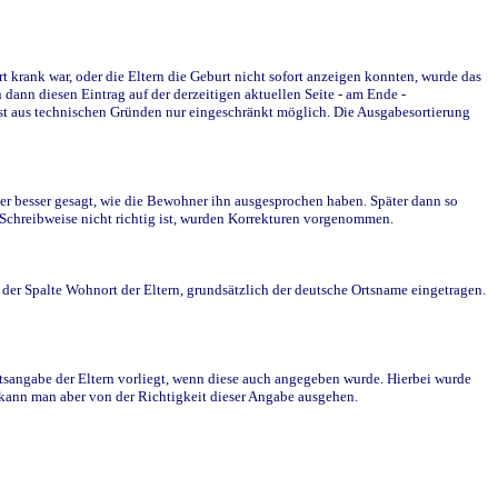
krank war, oder die Eltern die Geburt nicht sofort anzeigen konnten, wurde das
ann diesen Eintrag auf der derzeitigen aktuellen Seite - am Ende -
st aus technischen Gründen nur eingeschränkt möglich. Die Ausgabesortierung
r besser gesagt, wie die Bewohner ihn ausgesprochen haben. Später dann so
e Schreibweise nicht richtig ist, wurden Korrekturen vorgenommen.
r Spalte Wohnort der Eltern, grundsätzlich der deutsche Ortsname eingetragen.
rtsangabe der Eltern vorliegt, wenn diese auch angegeben wurde. Hierbei wurde
d kann man aber von der Richtigkeit dieser Angabe ausgehen.