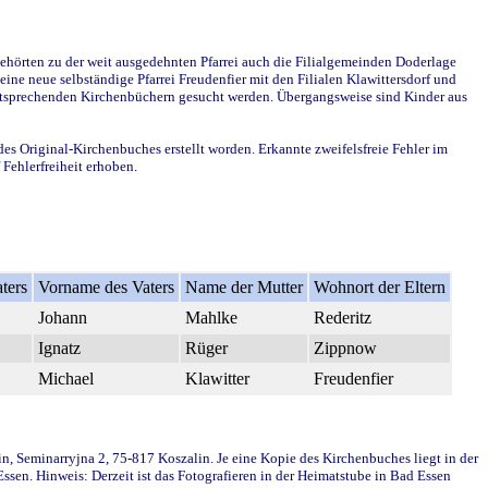
ehörten zu der weit ausgedehnten Pfarrei auch die Filialgemeinden Doderlage
ine neue selbständige Pfarrei Freudenfier mit den Filialen Klawittersdorf und
 entsprechenden Kirchenbüchern gesucht werden. Übergangsweise sind Kinder aus
des Original-Kirchenbuches erstellt worden. Erkannte zweifelsfreie Fehler im
Fehlerfreiheit erhoben.
ters
Vorname des Vaters
Name der Mutter
Wohnort der Eltern
Johann
Mahlke
Rederitz
Ignatz
Rüger
Zippnow
Michael
Klawitter
Freudenfier
in, Seminarryjna 2, 75-817 Koszalin. Je eine Kopie des Kirchenbuches liegt in der
en. Hinweis: Derzeit ist das Fotografieren in der Heimatstube in Bad Essen