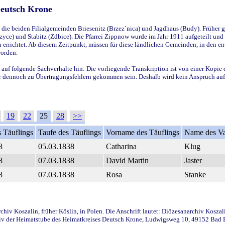
Deutsch Krone
ie beiden Filialgemeinden Briesenitz (Brzez`nica) und Jagdhaus (Budy). Früher g
yce) und Stabitz (Zdbice). Die Pfarrei Zippnow wurde im Jahr 1911 aufgeteilt und e
en errichtet. Ab diesem Zeitpunkt, müssen für diese ländlichen Gemeinden, in den
worden.
 auf folgende Sachverhalte hin: Die vorliegende Transkription ist von einer Kopie 
aber dennoch zu Übertragungsfehlern gekommen sein. Deshalb wird kein Anspruch auf 
19
22
25
28
>>
 Täuflings
Taufe des Täuflings
Vorname des Täuflings
Name des Va
8
05.03.1838
Catharina
Klug
8
07.03.1838
David Martin
Jaster
8
07.03.1838
Rosa
Stanke
iv Koszalin, früher Köslin, in Polen. Die Anschrift lautet: Diözesanarchiv Koszal
v der Heimatstube des Heimatkreises Deutsch Krone, Ludwigsweg 10, 49152 Bad Ess