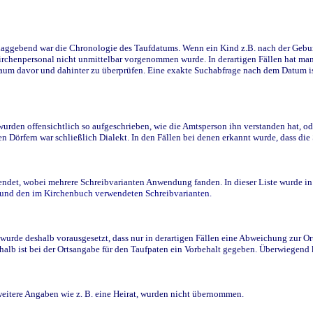
ggebend war die Chronologie des Taufdatums. Wenn ein Kind z.B. nach der Geburt 
rchenpersonal nicht unmittelbar vorgenommen wurde. In derartigen Fällen hat man d
raum davor und dahinter zu überprüfen. Eine exakte Suchabfrage nach dem Datum i
den offensichtlich so aufgeschrieben, wie die Amtsperson ihn verstanden hat, ode
n Dörfern war schließlich Dialekt. In den Fällen bei denen erkannt wurde, dass di
t, wobei mehrere Schreibvarianten Anwendung fanden. In dieser Liste wurde in de
n und den im Kirchenbuch verwendeten Schreibvarianten.
wurde deshalb vorausgesetzt, dass nur in derartigen Fällen eine Abweichung zur O
eshalb ist bei der Ortsangabe für den Taufpaten ein Vorbehalt gegeben. Überwiegen
weitere Angaben wie z. B. eine Heirat, wurden nicht übernommen.