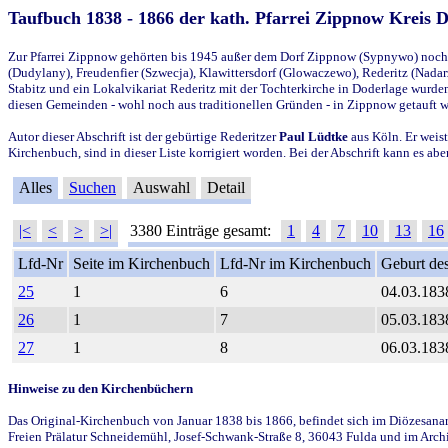
Taufbuch 1838 - 1866 der kath. Pfarrei Zippnow Kreis 
Zur Pfarrei Zippnow gehörten bis 1945 außer dem Dorf Zippnow (Sypnywo) noch d
(Dudylany), Freudenfier (Szwecja), Klawittersdorf (Glowaczewo), Rederitz (Nadarz
Stabitz und ein Lokalvikariat Rederitz mit der Tochterkirche in Doderlage wurd
diesen Gemeinden - wohl noch aus traditionellen Gründen - in Zippnow getauft 
Autor dieser Abschrift ist der gebürtige Rederitzer
Paul Lüdtke
aus Köln. Er weist
Kirchenbuch, sind in dieser Liste korrigiert worden. Bei der Abschrift kann es 
Alles
Suchen
Auswahl
Detail
|<
<
>
>|
3380 Einträge gesamt:
1
4
7
10
13
16
Lfd-Nr
Seite im Kirchenbuch
Lfd-Nr im Kirchenbuch
Geburt des
25
1
6
04.03.183
26
1
7
05.03.183
27
1
8
06.03.183
Hinweise zu den Kirchenbüchern
Das Original-Kirchenbuch von Januar 1838 bis 1866, befindet sich im Diözesanarch
Freien Prälatur Schneidemühl, Josef-Schwank-Straße 8, 36043 Fulda und im Archi