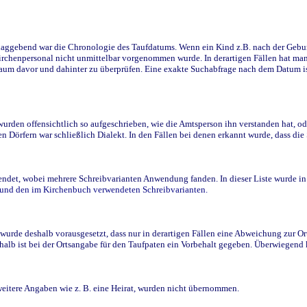
ggebend war die Chronologie des Taufdatums. Wenn ein Kind z.B. nach der Geburt 
rchenpersonal nicht unmittelbar vorgenommen wurde. In derartigen Fällen hat man d
raum davor und dahinter zu überprüfen. Eine exakte Suchabfrage nach dem Datum i
den offensichtlich so aufgeschrieben, wie die Amtsperson ihn verstanden hat, ode
n Dörfern war schließlich Dialekt. In den Fällen bei denen erkannt wurde, dass di
t, wobei mehrere Schreibvarianten Anwendung fanden. In dieser Liste wurde in de
n und den im Kirchenbuch verwendeten Schreibvarianten.
wurde deshalb vorausgesetzt, dass nur in derartigen Fällen eine Abweichung zur O
eshalb ist bei der Ortsangabe für den Taufpaten ein Vorbehalt gegeben. Überwiegen
weitere Angaben wie z. B. eine Heirat, wurden nicht übernommen.