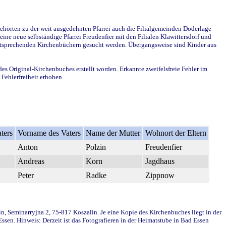
ehörten zu der weit ausgedehnten Pfarrei auch die Filialgemeinden Doderlage
ine neue selbständige Pfarrei Freudenfier mit den Filialen Klawittersdorf und
 entsprechenden Kirchenbüchern gesucht werden. Übergangsweise sind Kinder aus
des Original-Kirchenbuches erstellt worden. Erkannte zweifelsfreie Fehler im
Fehlerfreiheit erhoben.
ters
Vorname des Vaters
Name der Mutter
Wohnort der Eltern
Anton
Polzin
Freudenfier
Andreas
Korn
Jagdhaus
Peter
Radke
Zippnow
in, Seminarryjna 2, 75-817 Koszalin. Je eine Kopie des Kirchenbuches liegt in der
en. Hinweis: Derzeit ist das Fotografieren in der Heimatstube in Bad Essen