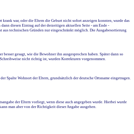
krank war, oder die Eltern die Geburt nicht sofort anzeigen konnten, wurde das
ann diesen Eintrag auf der derzeitigen aktuellen Seite - am Ende -
st aus technischen Gründen nur eingeschränkt möglich. Die Ausgabesortierung
r besser gesagt, wie die Bewohner ihn ausgesprochen haben. Später dann so
e Schreibweise nicht richtig ist, wurden Korrekturen vorgenommen.
r Spalte Wohnort der Eltern, grundsätzlich der deutsche Ortsname eingetragen.
rtsangabe der Eltern vorliegt, wenn diese auch angegeben wurde. Hierbei wurde
d kann man aber von der Richtigkeit dieser Angabe ausgehen.