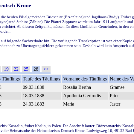
Deutsch Krone
ie beiden Filialgemeinden Briesenitz (Brzez`nica) und Jagdhaus (Budy). Früher g
yce) und Stabitz (Zdbice). Die Pfarrei Zippnow wurde im Jahr 1911 aufgeteilt und e
en errichtet. Ab diesem Zeitpunkt, müssen für diese ländlichen Gemeinden, in den
worden.
 auf folgende Sachverhalte hin: Die vorliegende Transkription ist von einer Kopie 
aber dennoch zu Übertragungsfehlern gekommen sein. Deshalb wird kein Anspruch auf 
19
22
25
28
>>
 Täuflings
Taufe des Täuflings
Vorname des Täuflings
Name des Va
8
09.03.1838
Rosalia Bertha
Gramse
8
18.03.1838
Apollonia Gertrudis
Prien
8
24.03.1883
Maria
Jaster
iv Koszalin, früher Köslin, in Polen. Die Anschrift lautet: Diözesanarchiv Koszal
v der Heimatstube des Heimatkreises Deutsch Krone, Ludwigsweg 10, 49152 Bad Ess