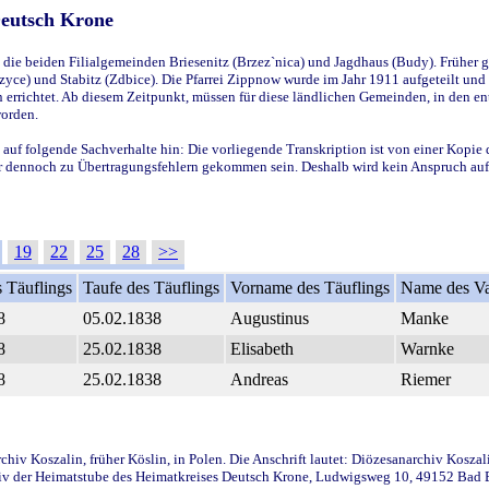
Deutsch Krone
ie beiden Filialgemeinden Briesenitz (Brzez`nica) und Jagdhaus (Budy). Früher g
yce) und Stabitz (Zdbice). Die Pfarrei Zippnow wurde im Jahr 1911 aufgeteilt und e
en errichtet. Ab diesem Zeitpunkt, müssen für diese ländlichen Gemeinden, in den
worden.
 auf folgende Sachverhalte hin: Die vorliegende Transkription ist von einer Kopie 
aber dennoch zu Übertragungsfehlern gekommen sein. Deshalb wird kein Anspruch auf 
19
22
25
28
>>
 Täuflings
Taufe des Täuflings
Vorname des Täuflings
Name des Va
8
05.02.1838
Augustinus
Manke
8
25.02.1838
Elisabeth
Warnke
8
25.02.1838
Andreas
Riemer
iv Koszalin, früher Köslin, in Polen. Die Anschrift lautet: Diözesanarchiv Koszal
v der Heimatstube des Heimatkreises Deutsch Krone, Ludwigsweg 10, 49152 Bad Ess