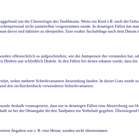
ggebend war die Chronologie des Taufdatums. Wenn ein Kind z.B. nach der Geburt 
rchenpersonal nicht unmittelbar vorgenommen wurde. In derartigen Fällen hat man d
raum davor und dahinter zu überprüfen. Eine exakte Suchabfrage nach dem Datum i
den offensichtlich so aufgeschrieben, wie die Amtsperson ihn verstanden hat, ode
n Dörfern war schließlich Dialekt. In den Fällen bei denen erkannt wurde, dass di
t, wobei mehrere Schreibvarianten Anwendung fanden. In dieser Liste wurde in de
n und den im Kirchenbuch verwendeten Schreibvarianten.
wurde deshalb vorausgesetzt, dass nur in derartigen Fällen eine Abweichung zur O
eshalb ist bei der Ortsangabe für den Taufpaten ein Vorbehalt gegeben. Überwiegen
weitere Angaben wie z. B. eine Heirat, wurden nicht übernommen.