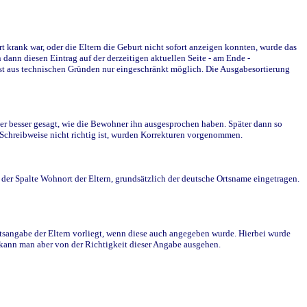
krank war, oder die Eltern die Geburt nicht sofort anzeigen konnten, wurde das
ann diesen Eintrag auf der derzeitigen aktuellen Seite - am Ende -
st aus technischen Gründen nur eingeschränkt möglich. Die Ausgabesortierung
r besser gesagt, wie die Bewohner ihn ausgesprochen haben. Später dann so
e Schreibweise nicht richtig ist, wurden Korrekturen vorgenommen.
r Spalte Wohnort der Eltern, grundsätzlich der deutsche Ortsname eingetragen.
rtsangabe der Eltern vorliegt, wenn diese auch angegeben wurde. Hierbei wurde
d kann man aber von der Richtigkeit dieser Angabe ausgehen.