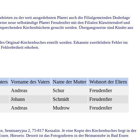
ehörten zu der weit ausgedehnten Pfarrei auch die Filialgemeinden Doderlage
ine neue selbständige Pfarrei Freudenfier mit den Filialen Klawittersdorf und
 entsprechenden Kirchenbüchern gesucht werden. Übergangsweise sind Kinder aus
des Original-Kirchenbuches erstellt worden. Erkannte zweifelsfreie Fehler im
Fehlerfreiheit erhoben.
ters
Vorname des Vaters
Name der Mutter
Wohnort der Eltern
Andreas
Schur
Freudenfier
Johann
Schmidt
Freudenfier
Andreas
Mudrow
Freudenfier
in, Seminarryjna 2, 75-817 Koszalin. Je eine Kopie des Kirchenbuches liegt in der
en. Hinweis: Derzeit ist das Fotografieren in der Heimatstube in Bad Essen