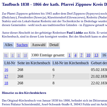
Taufbuch 1838 - 1866 der kath. Pfarrei Zippnow Kreis 
Zur Pfarrei Zippnow gehörten bis 1945 außer dem Dorf Zippnow (Sypnywo) noch d
(Dudylany), Freudenfier (Szwecja), Klawittersdorf (Glowaczewo), Rederitz (Nadarz
Stabitz und ein Lokalvikariat Rederitz mit der Tochterkirche in Doderlage wurd
diesen Gemeinden - wohl noch aus traditionellen Gründen - in Zippnow getauft 
Autor dieser Abschrift ist der gebürtige Rederitzer
Paul Lüdtke
aus Köln. Er weist
Kirchenbuch, sind in dieser Liste korrigiert worden. Bei der Abschrift kann es 
Alles
Suchen
Auswahl
Detail
|<
<
>
>|
3380 Einträge gesamt:
1
4
7
10
13
16
Lfd-Nr
Seite im Kirchenbuch
Lfd-Nr im Kirchenbuch
Geburt des
16
268
6
05.02.183
17
268
7
21.02.183
18
268
8
22.02.183
Hinweise zu den Kirchenbüchern
Das Original-Kirchenbuch von Januar 1838 bis 1866, befindet sich im Diözesanarch
Freien Prälatur Schneidemühl, Josef-Schwank-Straße 8, 36043 Fulda und im Archi