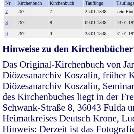
Nr
Kirchenbuch
Kirchenbuch
Täuflings
Täufling
7
267
7
25.01.1838
kein Eint
8
267
8
09.01.1838
23.01.18
9
267
9
28.01.1838
31.01.18
Hinweise zu den Kirchenbücher
Das Original-Kirchenbuch von Jan
Diözesanarchiv Koszalin, früher Kö
Diözesanarchiv Koszalin, Seminar
des Kirchenbuches liegt in der Fr
Schwank-Straße 8, 36043 Fulda u
Heimatkreises Deutsch Krone, Lu
Hinweis: Derzeit ist das Fotograf