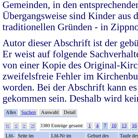
Gemeinden, in den entsprechende
Übergangsweise sind Kinder aus 
traditionellen Gründen - in Zippn
Autor dieser Abschrift ist der geb
Er weist auf folgende Sachverhalte
von einer Kopie des Original-Kirc
zweifelsfreie Fehler im Kirchenbuc
worden. Bei der Abschrift kann e
gekommen sein. Deshalb wird kein
Alles
Suchen
Auswahl
Detail
|<
<
>
>|
3380 Einträge gesamt:
1
4
7
10
13
16
Lfd-
Seite im
Lfd-Nr im
Geburt des
Taufe de