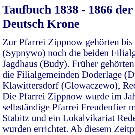
Taufbuch 1838 - 1866 der
Deutsch Krone
Zur Pfarrei Zippnow gehörten bi
(Sypnywo) noch die beiden Filial
Jagdhaus (Budy). Früher gehörten 
die Filialgemeinden Doderlage (D
Klawittersdorf (Glowaczewo), Red
Die Pfarrei Zippnow wurde im Jah
selbständige Pfarrei Freudenfier m
Stabitz und ein Lokalvikariat Red
wurden errichtet. Ab diesem Zeitp