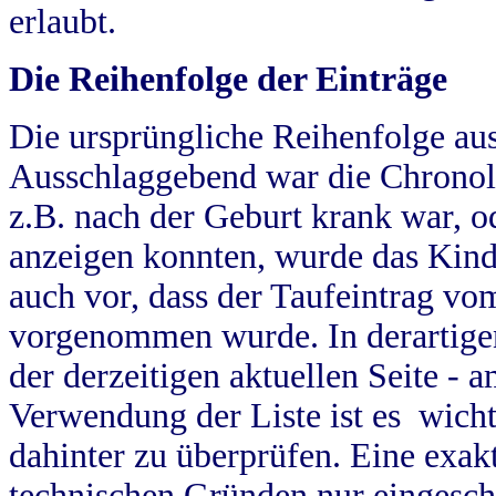
erlaubt.
Die Reihenfolge der Einträge
Die ursprüngliche Reihenfolge au
Ausschlaggebend war die Chronol
z.B. nach der Geburt krank war, od
anzeigen konnten, wurde das Kind
auch vor, dass der Taufeintrag vo
vorgenommen wurde. In derartigen
der derzeitigen aktuellen Seite -
Verwendung der Liste ist es wich
dahinter zu überprüfen. Eine exa
technischen Gründen nur eingesch