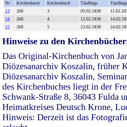
Nr
Kirchenbuch
Kirchenbuch
Täuflings
Täufling
13
268
3
05.02.1838
11.02.18
14
268
4
12.02.1838
14.02.18
15
268
5
23.02.1838
24.02.18
Hinweise zu den Kirchenbücher
Das Original-Kirchenbuch von Jan
Diözesanarchiv Koszalin, früher Kö
Diözesanarchiv Koszalin, Seminar
des Kirchenbuches liegt in der Fr
Schwank-Straße 8, 36043 Fulda u
Heimatkreises Deutsch Krone, Lu
Hinweis: Derzeit ist das Fotograf