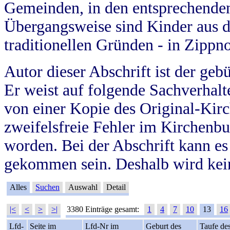
Gemeinden, in den entsprechende
Übergangsweise sind Kinder aus 
traditionellen Gründen - in Zippn
Autor dieser Abschrift ist der geb
Er weist auf folgende Sachverhalte
von einer Kopie des Original-Kirc
zweifelsfreie Fehler im Kirchenbuc
worden. Bei der Abschrift kann e
gekommen sein. Deshalb wird kein
Alles
Suchen
Auswahl
Detail
|<
<
>
>|
3380 Einträge gesamt:
1
4
7
10
13
16
Lfd-
Seite im
Lfd-Nr im
Geburt des
Taufe de