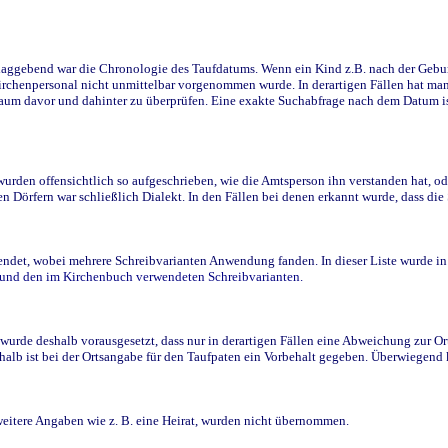
ggebend war die Chronologie des Taufdatums. Wenn ein Kind z.B. nach der Geburt 
rchenpersonal nicht unmittelbar vorgenommen wurde. In derartigen Fällen hat man d
raum davor und dahinter zu überprüfen. Eine exakte Suchabfrage nach dem Datum i
den offensichtlich so aufgeschrieben, wie die Amtsperson ihn verstanden hat, ode
n Dörfern war schließlich Dialekt. In den Fällen bei denen erkannt wurde, dass di
t, wobei mehrere Schreibvarianten Anwendung fanden. In dieser Liste wurde in de
n und den im Kirchenbuch verwendeten Schreibvarianten.
wurde deshalb vorausgesetzt, dass nur in derartigen Fällen eine Abweichung zur O
eshalb ist bei der Ortsangabe für den Taufpaten ein Vorbehalt gegeben. Überwiegen
weitere Angaben wie z. B. eine Heirat, wurden nicht übernommen.