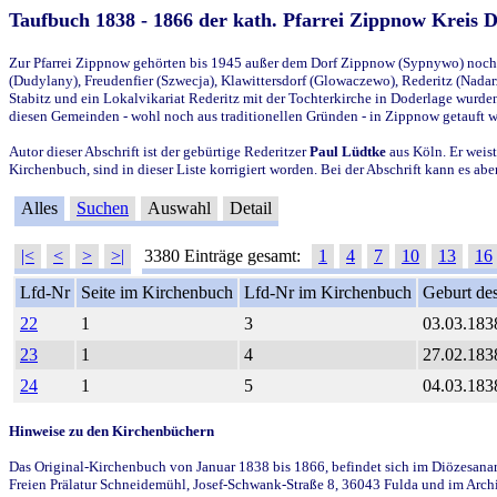
Taufbuch 1838 - 1866 der kath. Pfarrei Zippnow Kreis 
Zur Pfarrei Zippnow gehörten bis 1945 außer dem Dorf Zippnow (Sypnywo) noch d
(Dudylany), Freudenfier (Szwecja), Klawittersdorf (Glowaczewo), Rederitz (Nadarz
Stabitz und ein Lokalvikariat Rederitz mit der Tochterkirche in Doderlage wurd
diesen Gemeinden - wohl noch aus traditionellen Gründen - in Zippnow getauft 
Autor dieser Abschrift ist der gebürtige Rederitzer
Paul Lüdtke
aus Köln. Er weist
Kirchenbuch, sind in dieser Liste korrigiert worden. Bei der Abschrift kann es 
Alles
Suchen
Auswahl
Detail
|<
<
>
>|
3380 Einträge gesamt:
1
4
7
10
13
16
Lfd-Nr
Seite im Kirchenbuch
Lfd-Nr im Kirchenbuch
Geburt des
22
1
3
03.03.183
23
1
4
27.02.183
24
1
5
04.03.183
Hinweise zu den Kirchenbüchern
Das Original-Kirchenbuch von Januar 1838 bis 1866, befindet sich im Diözesanarch
Freien Prälatur Schneidemühl, Josef-Schwank-Straße 8, 36043 Fulda und im Archi