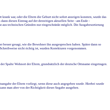
krank war, oder die Eltern die Geburt nicht sofort anzeigen konnten, wurde das
ann diesen Eintrag auf der derzeitigen aktuellen Seite - am Ende -
st aus technischen Gründen nur eingeschränkt möglich. Die Ausgabesortierung
r besser gesagt, wie die Bewohner ihn ausgesprochen haben. Später dann so
e Schreibweise nicht richtig ist, wurden Korrekturen vorgenommen.
r Spalte Wohnort der Eltern, grundsätzlich der deutsche Ortsname eingetragen.
rtsangabe der Eltern vorliegt, wenn diese auch angegeben wurde. Hierbei wurde
d kann man aber von der Richtigkeit dieser Angabe ausgehen.