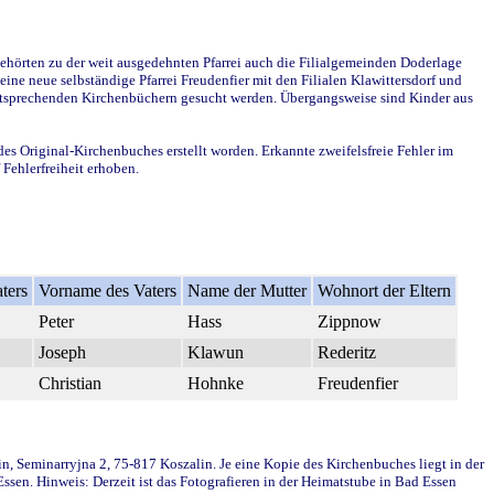
ehörten zu der weit ausgedehnten Pfarrei auch die Filialgemeinden Doderlage
ine neue selbständige Pfarrei Freudenfier mit den Filialen Klawittersdorf und
 entsprechenden Kirchenbüchern gesucht werden. Übergangsweise sind Kinder aus
des Original-Kirchenbuches erstellt worden. Erkannte zweifelsfreie Fehler im
Fehlerfreiheit erhoben.
ters
Vorname des Vaters
Name der Mutter
Wohnort der Eltern
Peter
Hass
Zippnow
Joseph
Klawun
Rederitz
Christian
Hohnke
Freudenfier
in, Seminarryjna 2, 75-817 Koszalin. Je eine Kopie des Kirchenbuches liegt in der
en. Hinweis: Derzeit ist das Fotografieren in der Heimatstube in Bad Essen