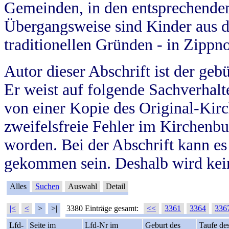
Gemeinden, in den entsprechende
Übergangsweise sind Kinder aus 
traditionellen Gründen - in Zippn
Autor dieser Abschrift ist der geb
Er weist auf folgende Sachverhalte
von einer Kopie des Original-Kirc
zweifelsfreie Fehler im Kirchenbuc
worden. Bei der Abschrift kann e
gekommen sein. Deshalb wird kein
Alles
Suchen
Auswahl
Detail
|<
<
>
>|
3380 Einträge gesamt:
<<
3361
3364
336
Lfd-
Seite im
Lfd-Nr im
Geburt des
Taufe de