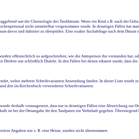
ggebend war die Chronologie des Taufdatums. Wenn ein Kind z.B. nach der Geburt 
rchenpersonal nicht unmittelbar vorgenommen wurde. In derartigen Fällen hat man d
raum davor und dahinter zu überprüfen. Eine exakte Suchabfrage nach dem Datum i
den offensichtlich so aufgeschrieben, wie die Amtsperson ihn verstanden hat, ode
n Dörfern war schließlich Dialekt. In den Fällen bei denen erkannt wurde, dass di
t, wobei mehrere Schreibvarianten Anwendung fanden. In dieser Liste wurde in de
n und den im Kirchenbuch verwendeten Schreibvarianten.
wurde deshalb vorausgesetzt, dass nur in derartigen Fällen eine Abweichung zur O
eshalb ist bei der Ortsangabe für den Taufpaten ein Vorbehalt gegeben. Überwiegen
weitere Angaben wie z. B. eine Heirat, wurden nicht übernommen.