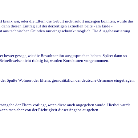
krank war, oder die Eltern die Geburt nicht sofort anzeigen konnten, wurde das
ann diesen Eintrag auf der derzeitigen aktuellen Seite - am Ende -
st aus technischen Gründen nur eingeschränkt möglich. Die Ausgabesortierung
r besser gesagt, wie die Bewohner ihn ausgesprochen haben. Später dann so
e Schreibweise nicht richtig ist, wurden Korrekturen vorgenommen.
r Spalte Wohnort der Eltern, grundsätzlich der deutsche Ortsname eingetragen.
rtsangabe der Eltern vorliegt, wenn diese auch angegeben wurde. Hierbei wurde
d kann man aber von der Richtigkeit dieser Angabe ausgehen.