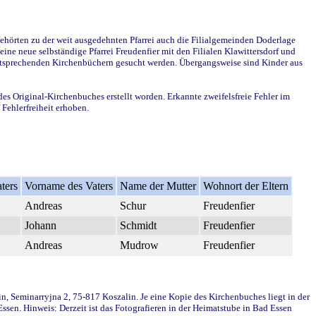
ehörten zu der weit ausgedehnten Pfarrei auch die Filialgemeinden Doderlage
ine neue selbständige Pfarrei Freudenfier mit den Filialen Klawittersdorf und
 entsprechenden Kirchenbüchern gesucht werden. Übergangsweise sind Kinder aus
des Original-Kirchenbuches erstellt worden. Erkannte zweifelsfreie Fehler im
Fehlerfreiheit erhoben.
ters
Vorname des Vaters
Name der Mutter
Wohnort der Eltern
Andreas
Schur
Freudenfier
Johann
Schmidt
Freudenfier
Andreas
Mudrow
Freudenfier
in, Seminarryjna 2, 75-817 Koszalin. Je eine Kopie des Kirchenbuches liegt in der
en. Hinweis: Derzeit ist das Fotografieren in der Heimatstube in Bad Essen