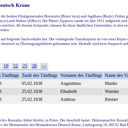
Deutsch Krone
ie beiden Filialgemeinden Briesenitz (Brzez`nica) und Jagdhaus (Budy). Früher g
yce) und Stabitz (Zdbice). Die Pfarrei Zippnow wurde im Jahr 1911 aufgeteilt und e
en errichtet. Ab diesem Zeitpunkt, müssen für diese ländlichen Gemeinden, in den
worden.
 auf folgende Sachverhalte hin: Die vorliegende Transkription ist von einer Kopie 
aber dennoch zu Übertragungsfehlern gekommen sein. Deshalb wird kein Anspruch auf 
19
22
25
28
>>
 Täuflings
Taufe des Täuflings
Vorname des Täuflings
Name des Va
8
05.02.1838
Augustinus
Manke
8
25.02.1838
Elisabeth
Warnke
8
25.02.1838
Andreas
Riemer
iv Koszalin, früher Köslin, in Polen. Die Anschrift lautet: Diözesanarchiv Koszal
v der Heimatstube des Heimatkreises Deutsch Krone, Ludwigsweg 10, 49152 Bad Ess