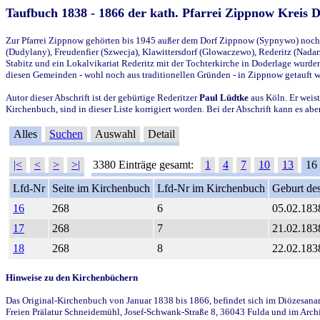
Taufbuch 1838 - 1866 der kath. Pfarrei Zippnow Kreis 
Zur Pfarrei Zippnow gehörten bis 1945 außer dem Dorf Zippnow (Sypnywo) noch d
(Dudylany), Freudenfier (Szwecja), Klawittersdorf (Glowaczewo), Rederitz (Nadarz
Stabitz und ein Lokalvikariat Rederitz mit der Tochterkirche in Doderlage wurd
diesen Gemeinden - wohl noch aus traditionellen Gründen - in Zippnow getauft 
Autor dieser Abschrift ist der gebürtige Rederitzer
Paul Lüdtke
aus Köln. Er weist
Kirchenbuch, sind in dieser Liste korrigiert worden. Bei der Abschrift kann es 
Alles
Suchen
Auswahl
Detail
|<
<
>
>|
3380 Einträge gesamt:
1
4
7
10
13
16
Lfd-Nr
Seite im Kirchenbuch
Lfd-Nr im Kirchenbuch
Geburt des
16
268
6
05.02.183
17
268
7
21.02.183
18
268
8
22.02.183
Hinweise zu den Kirchenbüchern
Das Original-Kirchenbuch von Januar 1838 bis 1866, befindet sich im Diözesanarch
Freien Prälatur Schneidemühl, Josef-Schwank-Straße 8, 36043 Fulda und im Archi