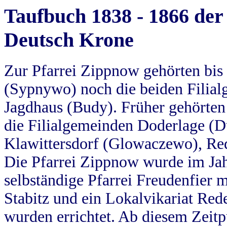
Taufbuch 1838 - 1866 der
Deutsch Krone
Zur Pfarrei Zippnow gehörten bi
(Sypnywo) noch die beiden Filial
Jagdhaus (Budy). Früher gehörten 
die Filialgemeinden Doderlage (D
Klawittersdorf (Glowaczewo), Red
Die Pfarrei Zippnow wurde im Jah
selbständige Pfarrei Freudenfier m
Stabitz und ein Lokalvikariat Red
wurden errichtet. Ab diesem Zeitp