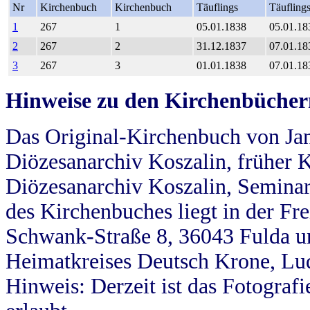
Nr
Kirchenbuch
Kirchenbuch
Täuflings
Täufling
1
267
1
05.01.1838
05.01.18
2
267
2
31.12.1837
07.01.18
3
267
3
01.01.1838
07.01.18
Hinweise zu den Kirchenbücher
Das Original-Kirchenbuch von Jan
Diözesanarchiv Koszalin, früher Kö
Diözesanarchiv Koszalin, Seminar
des Kirchenbuches liegt in der Fr
Schwank-Straße 8, 36043 Fulda u
Heimatkreises Deutsch Krone, Lu
Hinweis: Derzeit ist das Fotograf