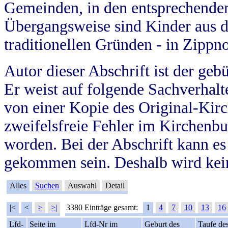
Gemeinden, in den entsprechende
Übergangsweise sind Kinder aus 
traditionellen Gründen - in Zippn
Autor dieser Abschrift ist der geb
Er weist auf folgende Sachverhalte
von einer Kopie des Original-Kirc
zweifelsfreie Fehler im Kirchenbuc
worden. Bei der Abschrift kann e
gekommen sein. Deshalb wird kein
Alles
Suchen
Auswahl
Detail
|<
<
>
>|
3380 Einträge gesamt:
1
4
7
10
13
16
Lfd-
Seite im
Lfd-Nr im
Geburt des
Taufe de