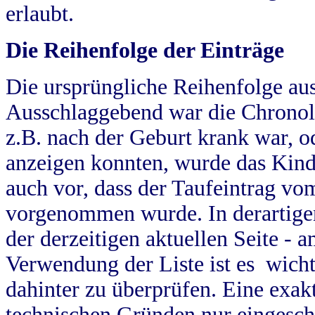
erlaubt.
Die Reihenfolge der Einträge
Die ursprüngliche Reihenfolge au
Ausschlaggebend war die Chronol
z.B. nach der Geburt krank war, od
anzeigen konnten, wurde das Kind
auch vor, dass der Taufeintrag vo
vorgenommen wurde. In derartigen
der derzeitigen aktuellen Seite -
Verwendung der Liste ist es wich
dahinter zu überprüfen. Eine exa
technischen Gründen nur eingesch