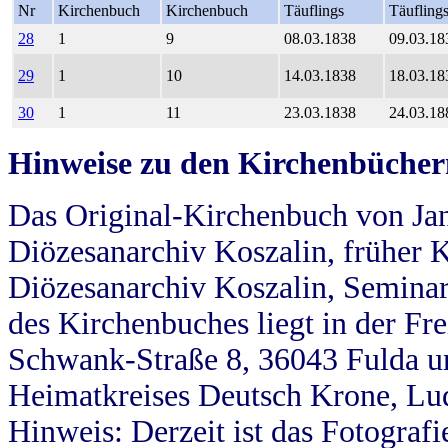
Nr
Kirchenbuch
Kirchenbuch
Täuflings
Täufling
28
1
9
08.03.1838
09.03.18
29
1
10
14.03.1838
18.03.18
30
1
11
23.03.1838
24.03.18
Hinweise zu den Kirchenbücher
Das Original-Kirchenbuch von Jan
Diözesanarchiv Koszalin, früher Kö
Diözesanarchiv Koszalin, Seminar
des Kirchenbuches liegt in der Fr
Schwank-Straße 8, 36043 Fulda u
Heimatkreises Deutsch Krone, Lu
Hinweis: Derzeit ist das Fotograf