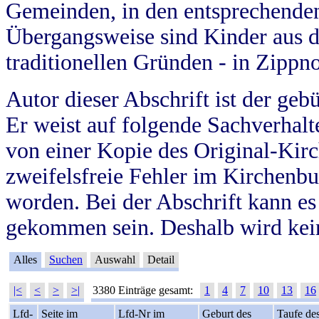
Gemeinden, in den entsprechende
Übergangsweise sind Kinder aus 
traditionellen Gründen - in Zippn
Autor dieser Abschrift ist der geb
Er weist auf folgende Sachverhalte
von einer Kopie des Original-Kirc
zweifelsfreie Fehler im Kirchenbuc
worden. Bei der Abschrift kann e
gekommen sein. Deshalb wird kein
Alles
Suchen
Auswahl
Detail
|<
<
>
>|
3380 Einträge gesamt:
1
4
7
10
13
16
Lfd-
Seite im
Lfd-Nr im
Geburt des
Taufe de