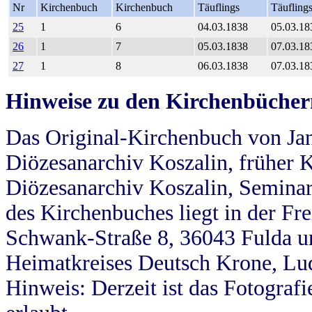
Nr
Kirchenbuch
Kirchenbuch
Täuflings
Täufling
25
1
6
04.03.1838
05.03.18
26
1
7
05.03.1838
07.03.18
27
1
8
06.03.1838
07.03.18
Hinweise zu den Kirchenbücher
Das Original-Kirchenbuch von Jan
Diözesanarchiv Koszalin, früher Kö
Diözesanarchiv Koszalin, Seminar
des Kirchenbuches liegt in der Fr
Schwank-Straße 8, 36043 Fulda u
Heimatkreises Deutsch Krone, Lu
Hinweis: Derzeit ist das Fotograf