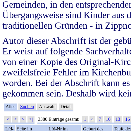
Gemeinden, in den entsprechende
Übergangsweise sind Kinder aus 
traditionellen Gründen - in Zippn
Autor dieser Abschrift ist der geb
Er weist auf folgende Sachverhalte
von einer Kopie des Original-Kirc
zweifelsfreie Fehler im Kirchenbuc
worden. Bei der Abschrift kann e
gekommen sein. Deshalb wird kein
Alles
Suchen
Auswahl
Detail
|<
<
>
>|
3380 Einträge gesamt:
1
4
7
10
13
16
Lfd-
Seite im
Lfd-Nr im
Geburt des
Taufe de