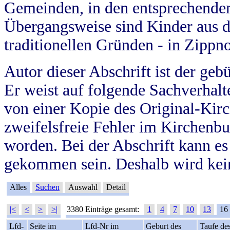
Gemeinden, in den entsprechende
Übergangsweise sind Kinder aus 
traditionellen Gründen - in Zippn
Autor dieser Abschrift ist der geb
Er weist auf folgende Sachverhalte
von einer Kopie des Original-Kirc
zweifelsfreie Fehler im Kirchenbuc
worden. Bei der Abschrift kann e
gekommen sein. Deshalb wird kein
Alles
Suchen
Auswahl
Detail
|<
<
>
>|
3380 Einträge gesamt:
1
4
7
10
13
16
Lfd-
Seite im
Lfd-Nr im
Geburt des
Taufe de