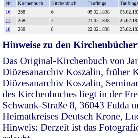
Nr
Kirchenbuch
Kirchenbuch
Täuflings
Täufling
16
268
6
05.02.1838
05.02.18
17
268
7
21.02.1838
25.02.18
18
268
8
22.02.1838
25.02.18
Hinweise zu den Kirchenbücher
Das Original-Kirchenbuch von Jan
Diözesanarchiv Koszalin, früher Kö
Diözesanarchiv Koszalin, Seminar
des Kirchenbuches liegt in der Fr
Schwank-Straße 8, 36043 Fulda u
Heimatkreises Deutsch Krone, Lu
Hinweis: Derzeit ist das Fotograf