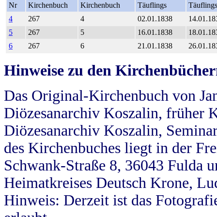
Nr
Kirchenbuch
Kirchenbuch
Täuflings
Täufling
4
267
4
02.01.1838
14.01.18
5
267
5
16.01.1838
18.01.18
6
267
6
21.01.1838
26.01.18
Hinweise zu den Kirchenbücher
Das Original-Kirchenbuch von Jan
Diözesanarchiv Koszalin, früher Kö
Diözesanarchiv Koszalin, Seminar
des Kirchenbuches liegt in der Fr
Schwank-Straße 8, 36043 Fulda u
Heimatkreises Deutsch Krone, Lu
Hinweis: Derzeit ist das Fotograf