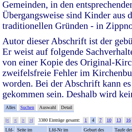
Gemeinden, in den entsprechende
Übergangsweise sind Kinder aus 
traditionellen Gründen - in Zippn
Autor dieser Abschrift ist der geb
Er weist auf folgende Sachverhalte
von einer Kopie des Original-Kirc
zweifelsfreie Fehler im Kirchenbuc
worden. Bei der Abschrift kann e
gekommen sein. Deshalb wird kein
Alles
Suchen
Auswahl
Detail
|<
<
>
>|
3380 Einträge gesamt:
1
4
7
10
13
16
Lfd-
Seite im
Lfd-Nr im
Geburt des
Taufe de