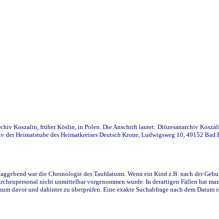
iv Koszalin, früher Köslin, in Polen. Die Anschrift lautet: Diözesanarchiv Koszal
v der Heimatstube des Heimatkreises Deutsch Krone, Ludwigsweg 10, 49152 Bad Ess
ggebend war die Chronologie des Taufdatums. Wenn ein Kind z.B. nach der Geburt 
rchenpersonal nicht unmittelbar vorgenommen wurde. In derartigen Fällen hat man d
raum davor und dahinter zu überprüfen. Eine exakte Suchabfrage nach dem Datum i