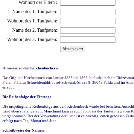
Wohnort der Eltern :
Name des 1. Taufpaten:
Wohnort des 1. Taufpaten:
Name des 2. Taufpaten:
Wohnort des 2. Taufpaten:
Hinweise zu den Kirchenbüchern
Das Original-Kirchenbuch von Januar 1838 bis 1866, befindet sich im Diözesanarch
Freien Prälatur Schneidemühl, Josef-Schwank-Straße 8, 36043 Fulda und im Archi
erlaubt.
Die Reihenfolge der Einträge
Die ursprüngliche Reihenfolge aus dem Kirchenbuch wurde bei behalten. Ausschla
Kind eben später getauft. Manchmal kam es auch vor, dass der Taufeintrag vom Ki
vorgenommen. Bei der Verwendung der Liste ist es wichtig, einen gewissen Zeit
erfolgt nach Tag, Monat und Jahr.
Schreibweise der Namen