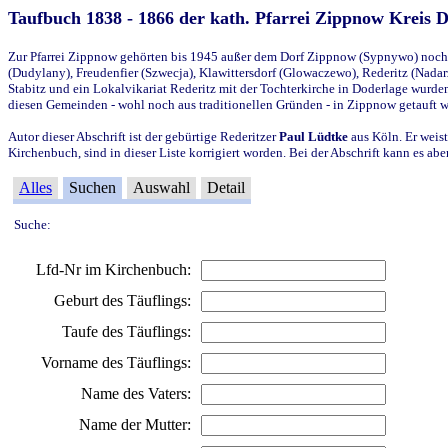
Taufbuch 1838 - 1866 der kath. Pfarrei Zippnow Kreis 
Zur Pfarrei Zippnow gehörten bis 1945 außer dem Dorf Zippnow (Sypnywo) noch d
(Dudylany), Freudenfier (Szwecja), Klawittersdorf (Glowaczewo), Rederitz (Nadarz
Stabitz und ein Lokalvikariat Rederitz mit der Tochterkirche in Doderlage wurd
diesen Gemeinden - wohl noch aus traditionellen Gründen - in Zippnow getauft 
Autor dieser Abschrift ist der gebürtige Rederitzer
Paul Lüdtke
aus Köln. Er weist
Kirchenbuch, sind in dieser Liste korrigiert worden. Bei der Abschrift kann es 
Alles
Suchen
Auswahl
Detail
Suche:
Lfd-Nr im Kirchenbuch:
Geburt des Täuflings:
Taufe des Täuflings:
Vorname des Täuflings:
Name des Vaters:
Name der Mutter: