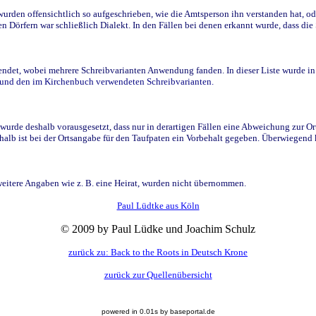
den offensichtlich so aufgeschrieben, wie die Amtsperson ihn verstanden hat, ode
n Dörfern war schließlich Dialekt. In den Fällen bei denen erkannt wurde, dass di
t, wobei mehrere Schreibvarianten Anwendung fanden. In dieser Liste wurde in de
n und den im Kirchenbuch verwendeten Schreibvarianten.
wurde deshalb vorausgesetzt, dass nur in derartigen Fällen eine Abweichung zur O
eshalb ist bei der Ortsangabe für den Taufpaten ein Vorbehalt gegeben. Überwiegen
weitere Angaben wie z. B. eine Heirat, wurden nicht übernommen.
Paul Lüdtke aus Köln
© 2009 by Paul Lüdke und Joachim Schulz
zurück zu: Back to the Roots in Deutsch Krone
zurück zur Quellenübersicht
powered in 0.01s by baseportal.de