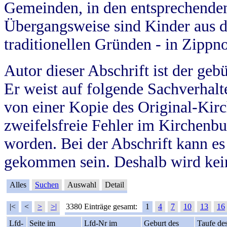
Gemeinden, in den entsprechende
Übergangsweise sind Kinder aus 
traditionellen Gründen - in Zippn
Autor dieser Abschrift ist der geb
Er weist auf folgende Sachverhalte
von einer Kopie des Original-Kirc
zweifelsfreie Fehler im Kirchenbuc
worden. Bei der Abschrift kann e
gekommen sein. Deshalb wird kein
Alles
Suchen
Auswahl
Detail
|<
<
>
>|
3380 Einträge gesamt:
1
4
7
10
13
16
Lfd-
Seite im
Lfd-Nr im
Geburt des
Taufe de