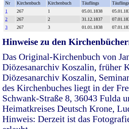
Nr
Kirchenbuch
Kirchenbuch
Täuflings
Täufling
1
267
1
05.01.1838
05.01.18
2
267
2
31.12.1837
07.01.18
3
267
3
01.01.1838
07.01.18
Hinweise zu den Kirchenbücher
Das Original-Kirchenbuch von Jan
Diözesanarchiv Koszalin, früher Kö
Diözesanarchiv Koszalin, Seminar
des Kirchenbuches liegt in der Fr
Schwank-Straße 8, 36043 Fulda u
Heimatkreises Deutsch Krone, Lu
Hinweis: Derzeit ist das Fotograf