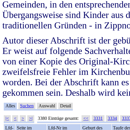
Gemeinden, in den entsprechende
Übergangsweise sind Kinder aus 
traditionellen Gründen - in Zippn
Autor dieser Abschrift ist der geb
Er weist auf folgende Sachverhalte
von einer Kopie des Original-Kirc
zweifelsfreie Fehler im Kirchenbuc
worden. Bei der Abschrift kann e
gekommen sein. Deshalb wird kein
Alles
Suchen
Auswahl
Detail
|<
<
>
>|
3380 Einträge gesamt:
<<
3331
3334
333
Lfd-
Seite im
Lfd-Nr im
Geburt des
Taufe de