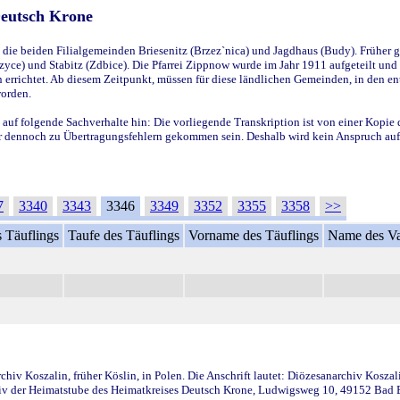
Deutsch Krone
ie beiden Filialgemeinden Briesenitz (Brzez`nica) und Jagdhaus (Budy). Früher g
yce) und Stabitz (Zdbice). Die Pfarrei Zippnow wurde im Jahr 1911 aufgeteilt und e
en errichtet. Ab diesem Zeitpunkt, müssen für diese ländlichen Gemeinden, in den
worden.
 auf folgende Sachverhalte hin: Die vorliegende Transkription ist von einer Kopie 
aber dennoch zu Übertragungsfehlern gekommen sein. Deshalb wird kein Anspruch auf 
7
3340
3343
3346
3349
3352
3355
3358
>>
 Täuflings
Taufe des Täuflings
Vorname des Täuflings
Name des Va
iv Koszalin, früher Köslin, in Polen. Die Anschrift lautet: Diözesanarchiv Koszal
v der Heimatstube des Heimatkreises Deutsch Krone, Ludwigsweg 10, 49152 Bad Ess