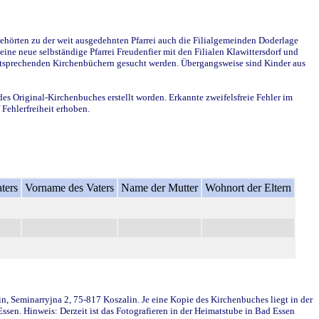
ehörten zu der weit ausgedehnten Pfarrei auch die Filialgemeinden Doderlage
ine neue selbständige Pfarrei Freudenfier mit den Filialen Klawittersdorf und
 entsprechenden Kirchenbüchern gesucht werden. Übergangsweise sind Kinder aus
des Original-Kirchenbuches erstellt worden. Erkannte zweifelsfreie Fehler im
Fehlerfreiheit erhoben.
ters
Vorname des Vaters
Name der Mutter
Wohnort der Eltern
in, Seminarryjna 2, 75-817 Koszalin. Je eine Kopie des Kirchenbuches liegt in der
en. Hinweis: Derzeit ist das Fotografieren in der Heimatstube in Bad Essen