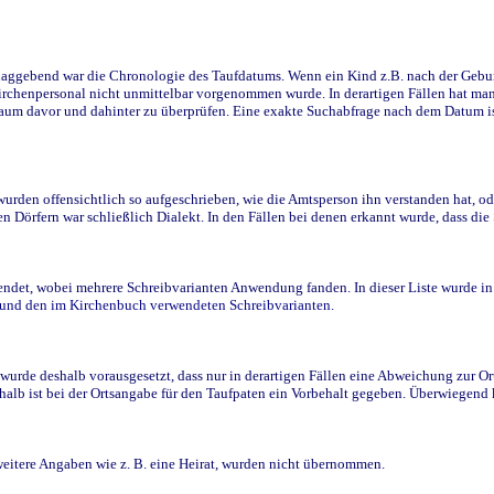
ggebend war die Chronologie des Taufdatums. Wenn ein Kind z.B. nach der Geburt 
rchenpersonal nicht unmittelbar vorgenommen wurde. In derartigen Fällen hat man d
raum davor und dahinter zu überprüfen. Eine exakte Suchabfrage nach dem Datum i
den offensichtlich so aufgeschrieben, wie die Amtsperson ihn verstanden hat, ode
n Dörfern war schließlich Dialekt. In den Fällen bei denen erkannt wurde, dass di
t, wobei mehrere Schreibvarianten Anwendung fanden. In dieser Liste wurde in de
n und den im Kirchenbuch verwendeten Schreibvarianten.
wurde deshalb vorausgesetzt, dass nur in derartigen Fällen eine Abweichung zur O
eshalb ist bei der Ortsangabe für den Taufpaten ein Vorbehalt gegeben. Überwiegen
weitere Angaben wie z. B. eine Heirat, wurden nicht übernommen.