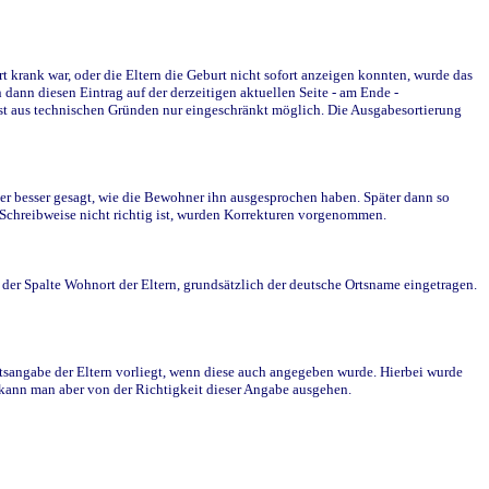
krank war, oder die Eltern die Geburt nicht sofort anzeigen konnten, wurde das
ann diesen Eintrag auf der derzeitigen aktuellen Seite - am Ende -
st aus technischen Gründen nur eingeschränkt möglich. Die Ausgabesortierung
r besser gesagt, wie die Bewohner ihn ausgesprochen haben. Später dann so
e Schreibweise nicht richtig ist, wurden Korrekturen vorgenommen.
r Spalte Wohnort der Eltern, grundsätzlich der deutsche Ortsname eingetragen.
rtsangabe der Eltern vorliegt, wenn diese auch angegeben wurde. Hierbei wurde
d kann man aber von der Richtigkeit dieser Angabe ausgehen.