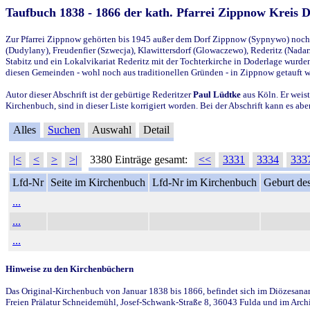
Taufbuch 1838 - 1866 der kath. Pfarrei Zippnow Kreis 
Zur Pfarrei Zippnow gehörten bis 1945 außer dem Dorf Zippnow (Sypnywo) noch d
(Dudylany), Freudenfier (Szwecja), Klawittersdorf (Glowaczewo), Rederitz (Nadarz
Stabitz und ein Lokalvikariat Rederitz mit der Tochterkirche in Doderlage wurd
diesen Gemeinden - wohl noch aus traditionellen Gründen - in Zippnow getauft 
Autor dieser Abschrift ist der gebürtige Rederitzer
Paul Lüdtke
aus Köln. Er weist
Kirchenbuch, sind in dieser Liste korrigiert worden. Bei der Abschrift kann es 
Alles
Suchen
Auswahl
Detail
|<
<
>
>|
3380 Einträge gesamt:
<<
3331
3334
333
Lfd-Nr
Seite im Kirchenbuch
Lfd-Nr im Kirchenbuch
Geburt des
...
...
...
Hinweise zu den Kirchenbüchern
Das Original-Kirchenbuch von Januar 1838 bis 1866, befindet sich im Diözesanarch
Freien Prälatur Schneidemühl, Josef-Schwank-Straße 8, 36043 Fulda und im Archi