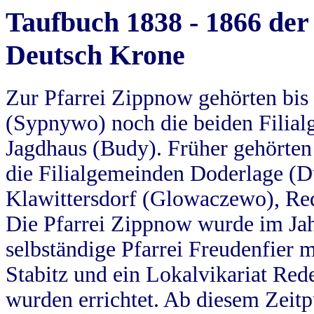
Taufbuch 1838 - 1866 der
Deutsch Krone
Zur Pfarrei Zippnow gehörten bi
(Sypnywo) noch die beiden Filial
Jagdhaus (Budy). Früher gehörten 
die Filialgemeinden Doderlage (D
Klawittersdorf (Glowaczewo), Red
Die Pfarrei Zippnow wurde im Jah
selbständige Pfarrei Freudenfier m
Stabitz und ein Lokalvikariat Red
wurden errichtet. Ab diesem Zeitp