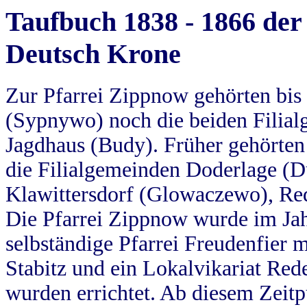
Taufbuch 1838 - 1866 der
Deutsch Krone
Zur Pfarrei Zippnow gehörten bi
(Sypnywo) noch die beiden Filial
Jagdhaus (Budy). Früher gehörten 
die Filialgemeinden Doderlage (D
Klawittersdorf (Glowaczewo), Red
Die Pfarrei Zippnow wurde im Jah
selbständige Pfarrei Freudenfier m
Stabitz und ein Lokalvikariat Red
wurden errichtet. Ab diesem Zeitp