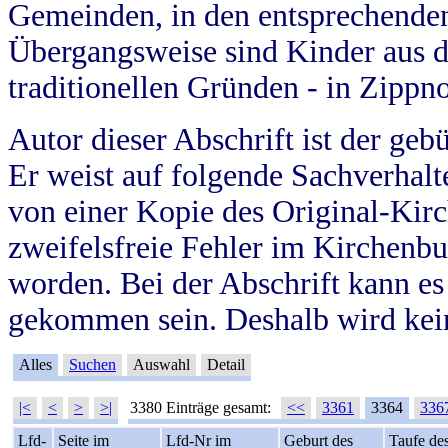
Gemeinden, in den entsprechende
Übergangsweise sind Kinder aus 
traditionellen Gründen - in Zippn
Autor dieser Abschrift ist der geb
Er weist auf folgende Sachverhalte
von einer Kopie des Original-Kirc
zweifelsfreie Fehler im Kirchenbuc
worden. Bei der Abschrift kann e
gekommen sein. Deshalb wird kein
Alles
Suchen
Auswahl
Detail
|<
<
>
>|
3380 Einträge gesamt:
<<
3361
3364
336
Lfd-
Seite im
Lfd-Nr im
Geburt des
Taufe de