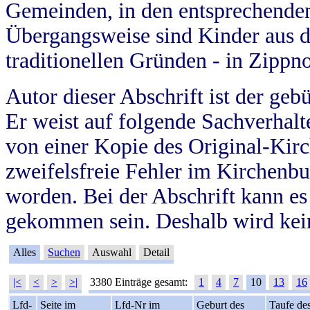
Gemeinden, in den entsprechende
Übergangsweise sind Kinder aus 
traditionellen Gründen - in Zippn
Autor dieser Abschrift ist der geb
Er weist auf folgende Sachverhalte
von einer Kopie des Original-Kirc
zweifelsfreie Fehler im Kirchenbuc
worden. Bei der Abschrift kann e
gekommen sein. Deshalb wird kein
Alles
Suchen
Auswahl
Detail
|<
<
>
>|
3380 Einträge gesamt:
1
4
7
10
13
16
Lfd-
Seite im
Lfd-Nr im
Geburt des
Taufe de