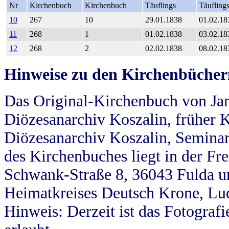
Nr
Kirchenbuch
Kirchenbuch
Täuflings
Täufling
10
267
10
29.01.1838
01.02.18
11
268
1
01.02.1838
03.02.18
12
268
2
02.02.1838
08.02.18
Hinweise zu den Kirchenbücher
Das Original-Kirchenbuch von Jan
Diözesanarchiv Koszalin, früher Kö
Diözesanarchiv Koszalin, Seminar
des Kirchenbuches liegt in der Fr
Schwank-Straße 8, 36043 Fulda u
Heimatkreises Deutsch Krone, Lu
Hinweis: Derzeit ist das Fotograf