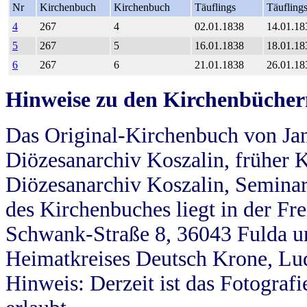
Nr
Kirchenbuch
Kirchenbuch
Täuflings
Täufling
4
267
4
02.01.1838
14.01.18
5
267
5
16.01.1838
18.01.18
6
267
6
21.01.1838
26.01.18
Hinweise zu den Kirchenbücher
Das Original-Kirchenbuch von Jan
Diözesanarchiv Koszalin, früher Kö
Diözesanarchiv Koszalin, Seminar
des Kirchenbuches liegt in der Fr
Schwank-Straße 8, 36043 Fulda u
Heimatkreises Deutsch Krone, Lu
Hinweis: Derzeit ist das Fotograf