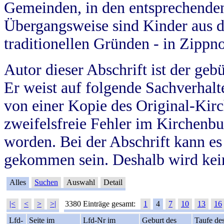
Gemeinden, in den entsprechende
Übergangsweise sind Kinder aus 
traditionellen Gründen - in Zippn
Autor dieser Abschrift ist der geb
Er weist auf folgende Sachverhalte
von einer Kopie des Original-Kirc
zweifelsfreie Fehler im Kirchenbuc
worden. Bei der Abschrift kann e
gekommen sein. Deshalb wird kein
Alles
Suchen
Auswahl
Detail
|<
<
>
>|
3380 Einträge gesamt:
1
4
7
10
13
16
Lfd-
Seite im
Lfd-Nr im
Geburt des
Taufe de