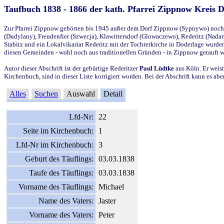
Taufbuch 1838 - 1866 der kath. Pfarrei Zippnow Kreis 
Zur Pfarrei Zippnow gehörten bis 1945 außer dem Dorf Zippnow (Sypnywo) noch d
(Dudylany), Freudenfier (Szwecja), Klawittersdorf (Glowaczewo), Rederitz (Nadarz
Stabitz und ein Lokalvikariat Rederitz mit der Tochterkirche in Doderlage wurd
diesen Gemeinden - wohl noch aus traditionellen Gründen - in Zippnow getauft 
Autor dieser Abschrift ist der gebürtige Rederitzer
Paul Lüdtke
aus Köln. Er weist
Kirchenbuch, sind in dieser Liste korrigiert worden. Bei der Abschrift kann es 
Alles
Suchen
Auswahl
Detail
Lfd-Nr:
22
Seite im Kirchenbuch:
1
Lfd-Nr im Kirchenbuch:
3
Geburt des Täuflings:
03.03.1838
Taufe des Täuflings:
03.03.1838
Vorname des Täuflings:
Michael
Name des Vaters:
Jaster
Vorname des Vaters:
Peter