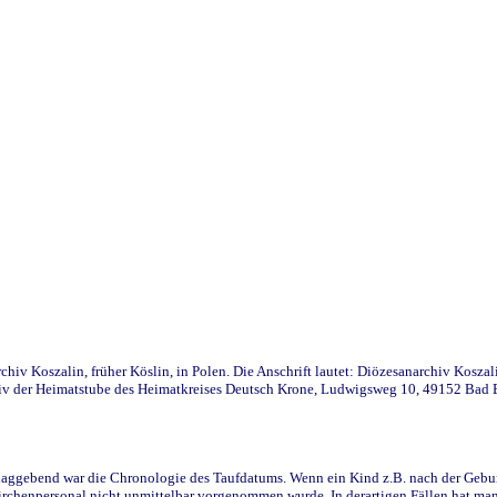
iv Koszalin, früher Köslin, in Polen. Die Anschrift lautet: Diözesanarchiv Koszal
v der Heimatstube des Heimatkreises Deutsch Krone, Ludwigsweg 10, 49152 Bad Ess
ggebend war die Chronologie des Taufdatums. Wenn ein Kind z.B. nach der Geburt 
rchenpersonal nicht unmittelbar vorgenommen wurde. In derartigen Fällen hat man d