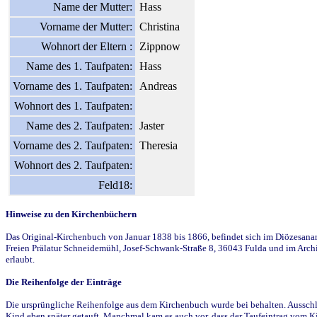
Name der Mutter:
Hass
Vorname der Mutter:
Christina
Wohnort der Eltern :
Zippnow
Name des 1. Taufpaten:
Hass
Vorname des 1. Taufpaten:
Andreas
Wohnort des 1. Taufpaten:
Name des 2. Taufpaten:
Jaster
Vorname des 2. Taufpaten:
Theresia
Wohnort des 2. Taufpaten:
Feld18:
Hinweise zu den Kirchenbüchern
Das Original-Kirchenbuch von Januar 1838 bis 1866, befindet sich im Diözesanarch
Freien Prälatur Schneidemühl, Josef-Schwank-Straße 8, 36043 Fulda und im Archi
erlaubt.
Die Reihenfolge der Einträge
Die ursprüngliche Reihenfolge aus dem Kirchenbuch wurde bei behalten. Ausschla
Kind eben später getauft. Manchmal kam es auch vor, dass der Taufeintrag vom Ki