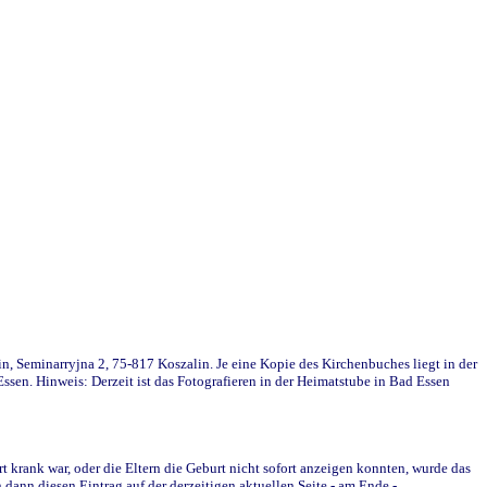
in, Seminarryjna 2, 75-817 Koszalin. Je eine Kopie des Kirchenbuches liegt in der
en. Hinweis: Derzeit ist das Fotografieren in der Heimatstube in Bad Essen
krank war, oder die Eltern die Geburt nicht sofort anzeigen konnten, wurde das
ann diesen Eintrag auf der derzeitigen aktuellen Seite - am Ende -