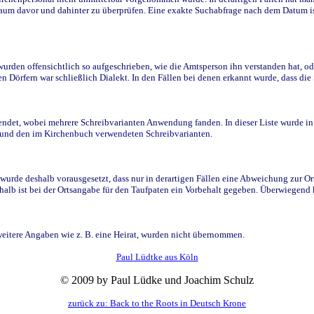
raum davor und dahinter zu überprüfen. Eine exakte Suchabfrage nach dem Datum i
den offensichtlich so aufgeschrieben, wie die Amtsperson ihn verstanden hat, ode
n Dörfern war schließlich Dialekt. In den Fällen bei denen erkannt wurde, dass di
t, wobei mehrere Schreibvarianten Anwendung fanden. In dieser Liste wurde in de
n und den im Kirchenbuch verwendeten Schreibvarianten.
wurde deshalb vorausgesetzt, dass nur in derartigen Fällen eine Abweichung zur O
eshalb ist bei der Ortsangabe für den Taufpaten ein Vorbehalt gegeben. Überwiegen
weitere Angaben wie z. B. eine Heirat, wurden nicht übernommen.
Paul Lüdtke aus Köln
© 2009 by Paul Lüdke und Joachim Schulz
zurück zu: Back to the Roots in Deutsch Krone