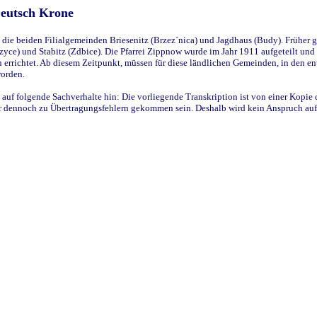
Deutsch Krone
ie beiden Filialgemeinden Briesenitz (Brzez`nica) und Jagdhaus (Budy). Früher g
yce) und Stabitz (Zdbice). Die Pfarrei Zippnow wurde im Jahr 1911 aufgeteilt und e
en errichtet. Ab diesem Zeitpunkt, müssen für diese ländlichen Gemeinden, in den
worden.
 auf folgende Sachverhalte hin: Die vorliegende Transkription ist von einer Kopie 
aber dennoch zu Übertragungsfehlern gekommen sein. Deshalb wird kein Anspruch auf 