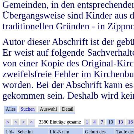
Gemeinden, in den entsprechende
Übergangsweise sind Kinder aus 
traditionellen Gründen - in Zippn
Autor dieser Abschrift ist der geb
Er weist auf folgende Sachverhalte
von einer Kopie des Original-Kirc
zweifelsfreie Fehler im Kirchenbuc
worden. Bei der Abschrift kann e
gekommen sein. Deshalb wird kein
Alles
Suchen
Auswahl
Detail
|<
<
>
>|
3380 Einträge gesamt:
1
4
7
10
13
16
Lfd-
Seite im
Lfd-Nr im
Geburt des
Taufe de