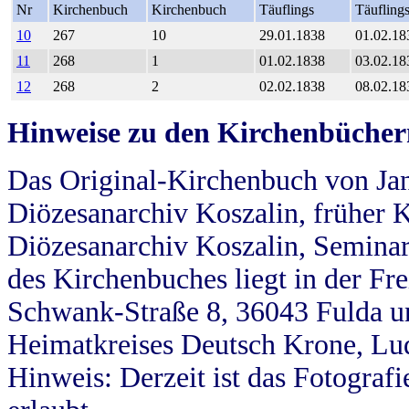
Nr
Kirchenbuch
Kirchenbuch
Täuflings
Täufling
10
267
10
29.01.1838
01.02.18
11
268
1
01.02.1838
03.02.18
12
268
2
02.02.1838
08.02.18
Hinweise zu den Kirchenbücher
Das Original-Kirchenbuch von Jan
Diözesanarchiv Koszalin, früher Kö
Diözesanarchiv Koszalin, Seminar
des Kirchenbuches liegt in der Fr
Schwank-Straße 8, 36043 Fulda u
Heimatkreises Deutsch Krone, Lu
Hinweis: Derzeit ist das Fotograf