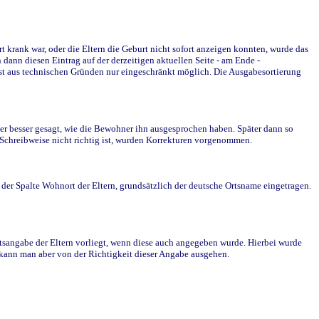
krank war, oder die Eltern die Geburt nicht sofort anzeigen konnten, wurde das
ann diesen Eintrag auf der derzeitigen aktuellen Seite - am Ende -
st aus technischen Gründen nur eingeschränkt möglich. Die Ausgabesortierung
r besser gesagt, wie die Bewohner ihn ausgesprochen haben. Später dann so
e Schreibweise nicht richtig ist, wurden Korrekturen vorgenommen.
r Spalte Wohnort der Eltern, grundsätzlich der deutsche Ortsname eingetragen.
rtsangabe der Eltern vorliegt, wenn diese auch angegeben wurde. Hierbei wurde
d kann man aber von der Richtigkeit dieser Angabe ausgehen.