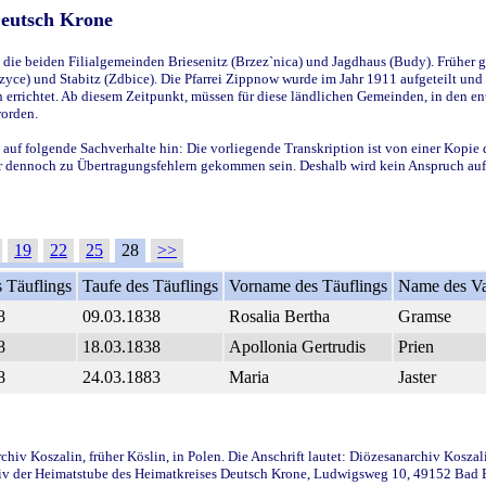
Deutsch Krone
ie beiden Filialgemeinden Briesenitz (Brzez`nica) und Jagdhaus (Budy). Früher g
yce) und Stabitz (Zdbice). Die Pfarrei Zippnow wurde im Jahr 1911 aufgeteilt und e
en errichtet. Ab diesem Zeitpunkt, müssen für diese ländlichen Gemeinden, in den
worden.
 auf folgende Sachverhalte hin: Die vorliegende Transkription ist von einer Kopie 
aber dennoch zu Übertragungsfehlern gekommen sein. Deshalb wird kein Anspruch auf 
19
22
25
28
>>
 Täuflings
Taufe des Täuflings
Vorname des Täuflings
Name des Va
8
09.03.1838
Rosalia Bertha
Gramse
8
18.03.1838
Apollonia Gertrudis
Prien
8
24.03.1883
Maria
Jaster
iv Koszalin, früher Köslin, in Polen. Die Anschrift lautet: Diözesanarchiv Koszal
v der Heimatstube des Heimatkreises Deutsch Krone, Ludwigsweg 10, 49152 Bad Ess