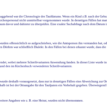
ggebend war die Chronologie des Taufdatums. Wenn ein Kind z.B. nach der Geburt 
rchenpersonal nicht unmittelbar vorgenommen wurde. In derartigen Fällen hat man d
raum davor und dahinter zu überprüfen. Eine exakte Suchabfrage nach dem Datum i
den offensichtlich so aufgeschrieben, wie die Amtsperson ihn verstanden hat, ode
n Dörfern war schließlich Dialekt. In den Fällen bei denen erkannt wurde, dass di
t, wobei mehrere Schreibvarianten Anwendung fanden. In dieser Liste wurde in de
n und den im Kirchenbuch verwendeten Schreibvarianten.
wurde deshalb vorausgesetzt, dass nur in derartigen Fällen eine Abweichung zur O
eshalb ist bei der Ortsangabe für den Taufpaten ein Vorbehalt gegeben. Überwiegen
weitere Angaben wie z. B. eine Heirat, wurden nicht übernommen.