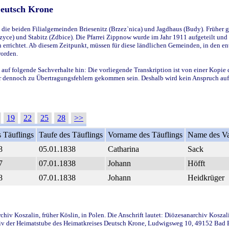
Deutsch Krone
ie beiden Filialgemeinden Briesenitz (Brzez`nica) und Jagdhaus (Budy). Früher g
yce) und Stabitz (Zdbice). Die Pfarrei Zippnow wurde im Jahr 1911 aufgeteilt und e
en errichtet. Ab diesem Zeitpunkt, müssen für diese ländlichen Gemeinden, in den
worden.
 auf folgende Sachverhalte hin: Die vorliegende Transkription ist von einer Kopie 
aber dennoch zu Übertragungsfehlern gekommen sein. Deshalb wird kein Anspruch auf 
19
22
25
28
>>
 Täuflings
Taufe des Täuflings
Vorname des Täuflings
Name des Va
8
05.01.1838
Catharina
Sack
7
07.01.1838
Johann
Höfft
8
07.01.1838
Johann
Heidkrüger
iv Koszalin, früher Köslin, in Polen. Die Anschrift lautet: Diözesanarchiv Koszal
v der Heimatstube des Heimatkreises Deutsch Krone, Ludwigsweg 10, 49152 Bad Ess