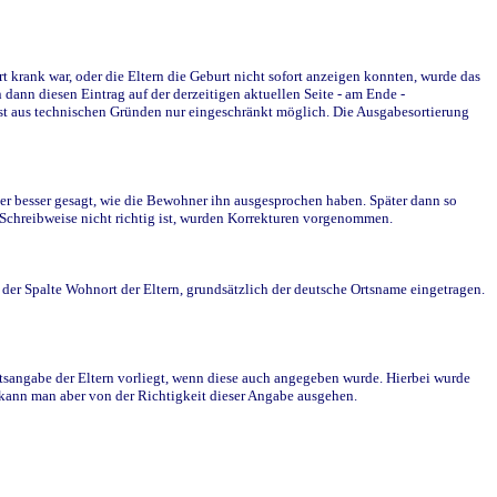
krank war, oder die Eltern die Geburt nicht sofort anzeigen konnten, wurde das
ann diesen Eintrag auf der derzeitigen aktuellen Seite - am Ende -
st aus technischen Gründen nur eingeschränkt möglich. Die Ausgabesortierung
r besser gesagt, wie die Bewohner ihn ausgesprochen haben. Später dann so
e Schreibweise nicht richtig ist, wurden Korrekturen vorgenommen.
r Spalte Wohnort der Eltern, grundsätzlich der deutsche Ortsname eingetragen.
rtsangabe der Eltern vorliegt, wenn diese auch angegeben wurde. Hierbei wurde
d kann man aber von der Richtigkeit dieser Angabe ausgehen.