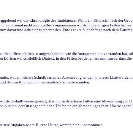
ggebend war die Chronologie des Taufdatums. Wenn ein Kind z.B. nach der Geburt 
rchenpersonal nicht unmittelbar vorgenommen wurde. In derartigen Fällen hat man d
raum davor und dahinter zu überprüfen. Eine exakte Suchabfrage nach dem Datum i
den offensichtlich so aufgeschrieben, wie die Amtsperson ihn verstanden hat, ode
n Dörfern war schließlich Dialekt. In den Fällen bei denen erkannt wurde, dass di
t, wobei mehrere Schreibvarianten Anwendung fanden. In dieser Liste wurde in de
n und den im Kirchenbuch verwendeten Schreibvarianten.
wurde deshalb vorausgesetzt, dass nur in derartigen Fällen eine Abweichung zur O
eshalb ist bei der Ortsangabe für den Taufpaten ein Vorbehalt gegeben. Überwiegen
weitere Angaben wie z. B. eine Heirat, wurden nicht übernommen.