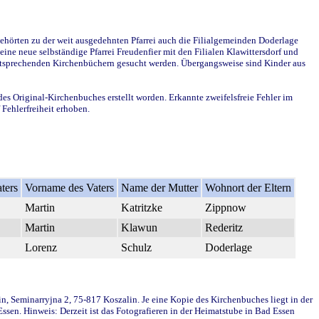
ehörten zu der weit ausgedehnten Pfarrei auch die Filialgemeinden Doderlage
ine neue selbständige Pfarrei Freudenfier mit den Filialen Klawittersdorf und
 entsprechenden Kirchenbüchern gesucht werden. Übergangsweise sind Kinder aus
des Original-Kirchenbuches erstellt worden. Erkannte zweifelsfreie Fehler im
Fehlerfreiheit erhoben.
ters
Vorname des Vaters
Name der Mutter
Wohnort der Eltern
Martin
Katritzke
Zippnow
Martin
Klawun
Rederitz
Lorenz
Schulz
Doderlage
in, Seminarryjna 2, 75-817 Koszalin. Je eine Kopie des Kirchenbuches liegt in der
en. Hinweis: Derzeit ist das Fotografieren in der Heimatstube in Bad Essen