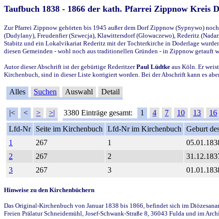
Taufbuch 1838 - 1866 der kath. Pfarrei Zippnow Kreis 
Zur Pfarrei Zippnow gehörten bis 1945 außer dem Dorf Zippnow (Sypnywo) noch d
(Dudylany), Freudenfier (Szwecja), Klawittersdorf (Glowaczewo), Rederitz (Nadarz
Stabitz und ein Lokalvikariat Rederitz mit der Tochterkirche in Doderlage wurd
diesen Gemeinden - wohl noch aus traditionellen Gründen - in Zippnow getauft 
Autor dieser Abschrift ist der gebürtige Rederitzer
Paul Lüdtke
aus Köln. Er weist
Kirchenbuch, sind in dieser Liste korrigiert worden. Bei der Abschrift kann es 
Alles
Suchen
Auswahl
Detail
|<
<
>
>|
3380 Einträge gesamt:
1
4
7
10
13
16
Lfd-Nr
Seite im Kirchenbuch
Lfd-Nr im Kirchenbuch
Geburt des
1
267
1
05.01.183
2
267
2
31.12.183
3
267
3
01.01.183
Hinweise zu den Kirchenbüchern
Das Original-Kirchenbuch von Januar 1838 bis 1866, befindet sich im Diözesanarch
Freien Prälatur Schneidemühl, Josef-Schwank-Straße 8, 36043 Fulda und im Archi