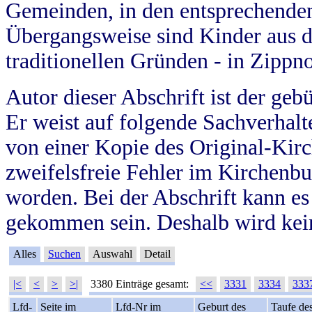
Gemeinden, in den entsprechende
Übergangsweise sind Kinder aus 
traditionellen Gründen - in Zippn
Autor dieser Abschrift ist der geb
Er weist auf folgende Sachverhalte
von einer Kopie des Original-Kirc
zweifelsfreie Fehler im Kirchenbuc
worden. Bei der Abschrift kann e
gekommen sein. Deshalb wird kein
Alles
Suchen
Auswahl
Detail
|<
<
>
>|
3380 Einträge gesamt:
<<
3331
3334
333
Lfd-
Seite im
Lfd-Nr im
Geburt des
Taufe de