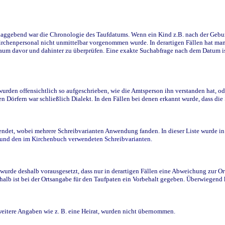
ggebend war die Chronologie des Taufdatums. Wenn ein Kind z.B. nach der Geburt 
rchenpersonal nicht unmittelbar vorgenommen wurde. In derartigen Fällen hat man d
raum davor und dahinter zu überprüfen. Eine exakte Suchabfrage nach dem Datum i
den offensichtlich so aufgeschrieben, wie die Amtsperson ihn verstanden hat, ode
n Dörfern war schließlich Dialekt. In den Fällen bei denen erkannt wurde, dass di
t, wobei mehrere Schreibvarianten Anwendung fanden. In dieser Liste wurde in de
n und den im Kirchenbuch verwendeten Schreibvarianten.
wurde deshalb vorausgesetzt, dass nur in derartigen Fällen eine Abweichung zur O
eshalb ist bei der Ortsangabe für den Taufpaten ein Vorbehalt gegeben. Überwiegen
weitere Angaben wie z. B. eine Heirat, wurden nicht übernommen.