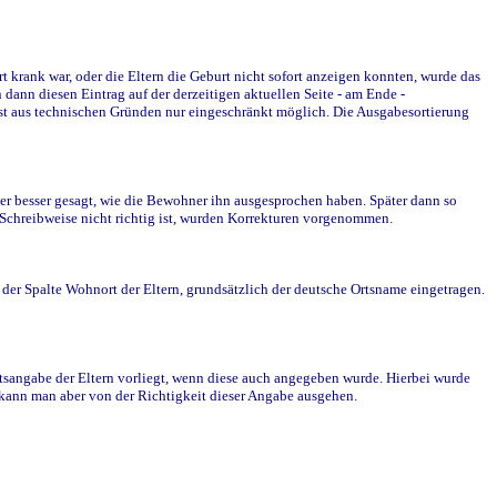
krank war, oder die Eltern die Geburt nicht sofort anzeigen konnten, wurde das
ann diesen Eintrag auf der derzeitigen aktuellen Seite - am Ende -
st aus technischen Gründen nur eingeschränkt möglich. Die Ausgabesortierung
r besser gesagt, wie die Bewohner ihn ausgesprochen haben. Später dann so
e Schreibweise nicht richtig ist, wurden Korrekturen vorgenommen.
r Spalte Wohnort der Eltern, grundsätzlich der deutsche Ortsname eingetragen.
rtsangabe der Eltern vorliegt, wenn diese auch angegeben wurde. Hierbei wurde
d kann man aber von der Richtigkeit dieser Angabe ausgehen.