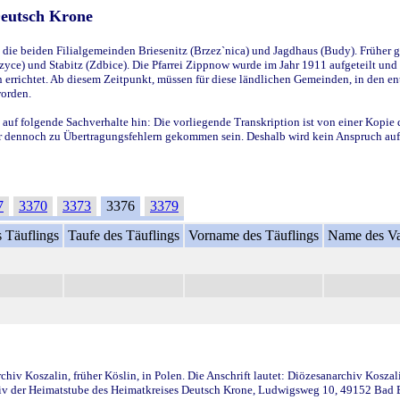
Deutsch Krone
ie beiden Filialgemeinden Briesenitz (Brzez`nica) und Jagdhaus (Budy). Früher g
yce) und Stabitz (Zdbice). Die Pfarrei Zippnow wurde im Jahr 1911 aufgeteilt und e
en errichtet. Ab diesem Zeitpunkt, müssen für diese ländlichen Gemeinden, in den
worden.
 auf folgende Sachverhalte hin: Die vorliegende Transkription ist von einer Kopie 
aber dennoch zu Übertragungsfehlern gekommen sein. Deshalb wird kein Anspruch auf 
7
3370
3373
3376
3379
 Täuflings
Taufe des Täuflings
Vorname des Täuflings
Name des Va
iv Koszalin, früher Köslin, in Polen. Die Anschrift lautet: Diözesanarchiv Koszal
v der Heimatstube des Heimatkreises Deutsch Krone, Ludwigsweg 10, 49152 Bad Ess