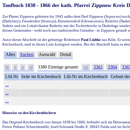
Taufbuch 1838 - 1866 der kath. Pfarrei Zippnow Kreis 
Zur Pfarrei Zippnow gehörten bis 1945 außer dem Dorf Zippnow (Sypnywo) noch d
(Dudylany), Freudenfier (Szwecja), Klawittersdorf (Glowaczewo), Rederitz (Nadarz
Stabitz und ein Lokalvikariat Rederitz mit der Tochterkirche in Doderlage wurd
diesen Gemeinden - wohl noch aus traditionellen Gründen - in Zippnow getauft 
Autor dieser Abschrift ist der gebürtige Rederitzer
Paul Lüdtke
aus Köln. Er weist
Kirchenbuch, sind in dieser Liste korrigiert worden. Bei der Abschrift kann es 
Alles
Suchen
Auswahl
Detail
|<
<
>
>|
3380 Einträge gesamt:
<<
3361
3364
336
Lfd-Nr
Seite im Kirchenbuch
Lfd-Nr im Kirchenbuch
Geburt des
...
...
...
Hinweise zu den Kirchenbüchern
Das Original-Kirchenbuch von Januar 1838 bis 1866, befindet sich im Diözesanarch
Freien Prälatur Schneidemühl, Josef-Schwank-Straße 8, 36043 Fulda und im Archi