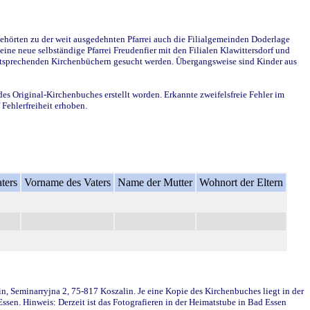
ehörten zu der weit ausgedehnten Pfarrei auch die Filialgemeinden Doderlage
ine neue selbständige Pfarrei Freudenfier mit den Filialen Klawittersdorf und
 entsprechenden Kirchenbüchern gesucht werden. Übergangsweise sind Kinder aus
des Original-Kirchenbuches erstellt worden. Erkannte zweifelsfreie Fehler im
Fehlerfreiheit erhoben.
ters
Vorname des Vaters
Name der Mutter
Wohnort der Eltern
in, Seminarryjna 2, 75-817 Koszalin. Je eine Kopie des Kirchenbuches liegt in der
en. Hinweis: Derzeit ist das Fotografieren in der Heimatstube in Bad Essen