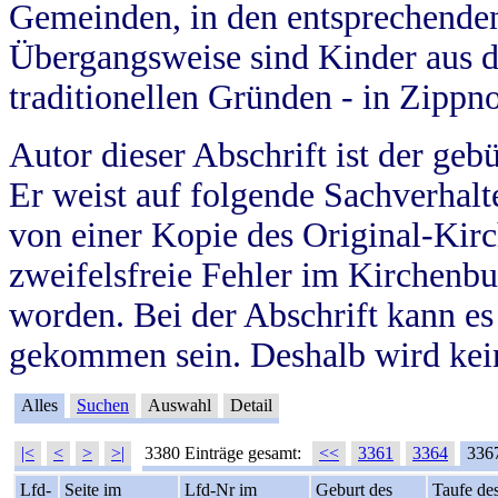
Gemeinden, in den entsprechende
Übergangsweise sind Kinder aus 
traditionellen Gründen - in Zippn
Autor dieser Abschrift ist der geb
Er weist auf folgende Sachverhalte
von einer Kopie des Original-Kirc
zweifelsfreie Fehler im Kirchenbuc
worden. Bei der Abschrift kann e
gekommen sein. Deshalb wird kein
Alles
Suchen
Auswahl
Detail
|<
<
>
>|
3380 Einträge gesamt:
<<
3361
3364
336
Lfd-
Seite im
Lfd-Nr im
Geburt des
Taufe de