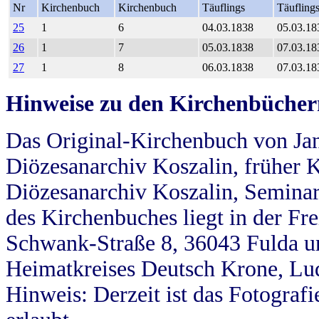
Nr
Kirchenbuch
Kirchenbuch
Täuflings
Täufling
25
1
6
04.03.1838
05.03.18
26
1
7
05.03.1838
07.03.18
27
1
8
06.03.1838
07.03.18
Hinweise zu den Kirchenbücher
Das Original-Kirchenbuch von Jan
Diözesanarchiv Koszalin, früher Kö
Diözesanarchiv Koszalin, Seminar
des Kirchenbuches liegt in der Fr
Schwank-Straße 8, 36043 Fulda u
Heimatkreises Deutsch Krone, Lu
Hinweis: Derzeit ist das Fotograf