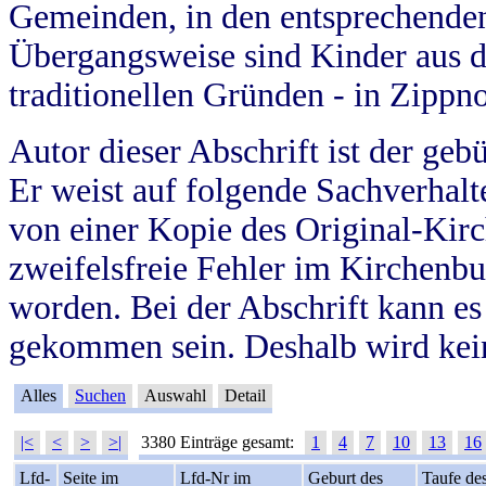
Gemeinden, in den entsprechende
Übergangsweise sind Kinder aus 
traditionellen Gründen - in Zippn
Autor dieser Abschrift ist der geb
Er weist auf folgende Sachverhalte
von einer Kopie des Original-Kirc
zweifelsfreie Fehler im Kirchenbuc
worden. Bei der Abschrift kann e
gekommen sein. Deshalb wird kein
Alles
Suchen
Auswahl
Detail
|<
<
>
>|
3380 Einträge gesamt:
1
4
7
10
13
16
Lfd-
Seite im
Lfd-Nr im
Geburt des
Taufe de