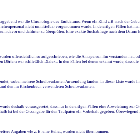
ggebend war die Chronologie des Taufdatums. Wenn ein Kind z.B. nach der Geburt 
rchenpersonal nicht unmittelbar vorgenommen wurde. In derartigen Fällen hat man d
raum davor und dahinter zu überprüfen. Eine exakte Suchabfrage nach dem Datum i
den offensichtlich so aufgeschrieben, wie die Amtsperson ihn verstanden hat, ode
n Dörfern war schließlich Dialekt. In den Fällen bei denen erkannt wurde, dass di
t, wobei mehrere Schreibvarianten Anwendung fanden. In dieser Liste wurde in de
n und den im Kirchenbuch verwendeten Schreibvarianten.
wurde deshalb vorausgesetzt, dass nur in derartigen Fällen eine Abweichung zur O
eshalb ist bei der Ortsangabe für den Taufpaten ein Vorbehalt gegeben. Überwiegen
weitere Angaben wie z. B. eine Heirat, wurden nicht übernommen.