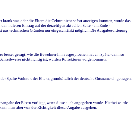
krank war, oder die Eltern die Geburt nicht sofort anzeigen konnten, wurde das
ann diesen Eintrag auf der derzeitigen aktuellen Seite - am Ende -
st aus technischen Gründen nur eingeschränkt möglich. Die Ausgabesortierung
r besser gesagt, wie die Bewohner ihn ausgesprochen haben. Später dann so
e Schreibweise nicht richtig ist, wurden Korrekturen vorgenommen.
r Spalte Wohnort der Eltern, grundsätzlich der deutsche Ortsname eingetragen.
rtsangabe der Eltern vorliegt, wenn diese auch angegeben wurde. Hierbei wurde
d kann man aber von der Richtigkeit dieser Angabe ausgehen.