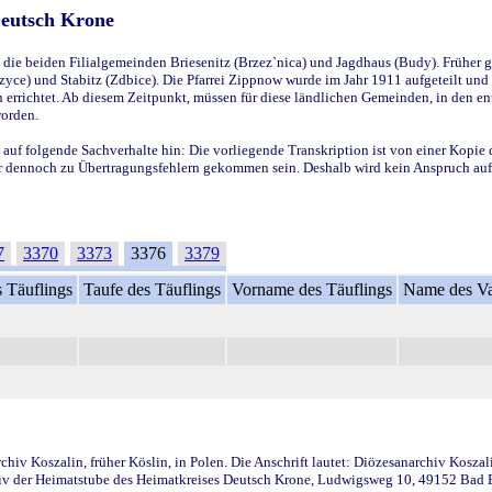
Deutsch Krone
ie beiden Filialgemeinden Briesenitz (Brzez`nica) und Jagdhaus (Budy). Früher g
yce) und Stabitz (Zdbice). Die Pfarrei Zippnow wurde im Jahr 1911 aufgeteilt und e
en errichtet. Ab diesem Zeitpunkt, müssen für diese ländlichen Gemeinden, in den
worden.
 auf folgende Sachverhalte hin: Die vorliegende Transkription ist von einer Kopie 
aber dennoch zu Übertragungsfehlern gekommen sein. Deshalb wird kein Anspruch auf 
7
3370
3373
3376
3379
 Täuflings
Taufe des Täuflings
Vorname des Täuflings
Name des Va
iv Koszalin, früher Köslin, in Polen. Die Anschrift lautet: Diözesanarchiv Koszal
v der Heimatstube des Heimatkreises Deutsch Krone, Ludwigsweg 10, 49152 Bad Ess