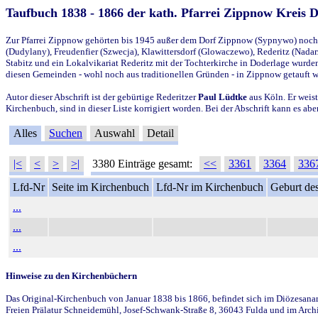
Taufbuch 1838 - 1866 der kath. Pfarrei Zippnow Kreis 
Zur Pfarrei Zippnow gehörten bis 1945 außer dem Dorf Zippnow (Sypnywo) noch d
(Dudylany), Freudenfier (Szwecja), Klawittersdorf (Glowaczewo), Rederitz (Nadarz
Stabitz und ein Lokalvikariat Rederitz mit der Tochterkirche in Doderlage wurd
diesen Gemeinden - wohl noch aus traditionellen Gründen - in Zippnow getauft 
Autor dieser Abschrift ist der gebürtige Rederitzer
Paul Lüdtke
aus Köln. Er weist
Kirchenbuch, sind in dieser Liste korrigiert worden. Bei der Abschrift kann es 
Alles
Suchen
Auswahl
Detail
|<
<
>
>|
3380 Einträge gesamt:
<<
3361
3364
336
Lfd-Nr
Seite im Kirchenbuch
Lfd-Nr im Kirchenbuch
Geburt des
...
...
...
Hinweise zu den Kirchenbüchern
Das Original-Kirchenbuch von Januar 1838 bis 1866, befindet sich im Diözesanarch
Freien Prälatur Schneidemühl, Josef-Schwank-Straße 8, 36043 Fulda und im Archi