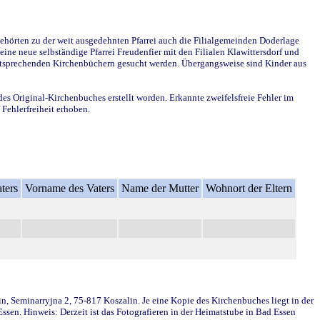
ehörten zu der weit ausgedehnten Pfarrei auch die Filialgemeinden Doderlage
ine neue selbständige Pfarrei Freudenfier mit den Filialen Klawittersdorf und
 entsprechenden Kirchenbüchern gesucht werden. Übergangsweise sind Kinder aus
des Original-Kirchenbuches erstellt worden. Erkannte zweifelsfreie Fehler im
Fehlerfreiheit erhoben.
ters
Vorname des Vaters
Name der Mutter
Wohnort der Eltern
in, Seminarryjna 2, 75-817 Koszalin. Je eine Kopie des Kirchenbuches liegt in der
en. Hinweis: Derzeit ist das Fotografieren in der Heimatstube in Bad Essen