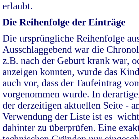
erlaubt.
Die Reihenfolge der Einträge
Die ursprüngliche Reihenfolge au
Ausschlaggebend war die Chronol
z.B. nach der Geburt krank war, od
anzeigen konnten, wurde das Kind
auch vor, dass der Taufeintrag vo
vorgenommen wurde. In derartigen
der derzeitigen aktuellen Seite -
Verwendung der Liste ist es wich
dahinter zu überprüfen. Eine exa
technischen Gründen nur eingesch