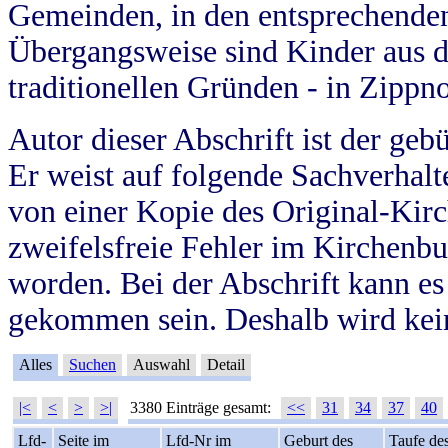
Gemeinden, in den entsprechende
Übergangsweise sind Kinder aus 
traditionellen Gründen - in Zippn
Autor dieser Abschrift ist der geb
Er weist auf folgende Sachverhalte
von einer Kopie des Original-Kirc
zweifelsfreie Fehler im Kirchenbuc
worden. Bei der Abschrift kann e
gekommen sein. Deshalb wird kein
Alles
Suchen
Auswahl
Detail
|<
<
>
>|
3380 Einträge gesamt:
<<
31
34
37
40
Lfd-
Seite im
Lfd-Nr im
Geburt des
Taufe de